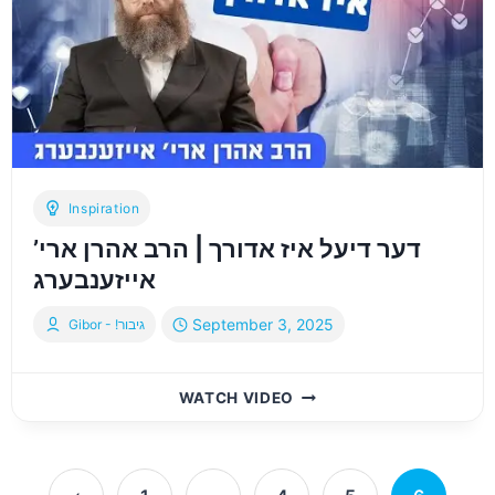
מו”ה
אברהם
צימענד
Inspiration
דער דיעל איז אדורך | הרב אהרן ארי’
אייזענבערג
September 3, 2025
Gibor - !גיבור
דער
WATCH VIDEO
דיעל
איז
אדורך
Page
|