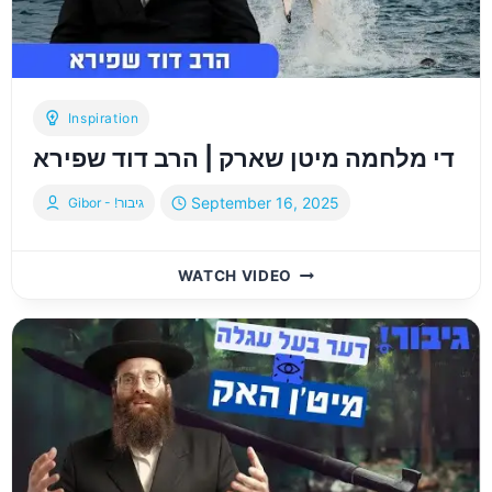
Inspiration
די מלחמה מיטן שארק | הרב דוד שפירא
September 16, 2025
Gibor - !גיבור
די
WATCH VIDEO
מלחמה
מיטן
שארק
|
הרב
דוד
שפירא