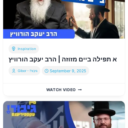
יוסף
מאסקאוויטש
Inspiration
א תפילה ביים מזוזה | הרב יעקב הורוויץ
September 9, 2025
Gibor - !גיבור
א
WATCH VIDEO
תפילה
ביים
מזוזה
|
הרב
יעקב