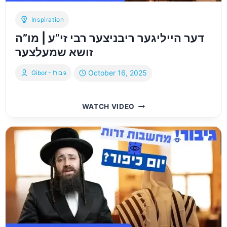
Inspiration
דער הייליגער ריבניצער רבי זי”ע | מו”ה
זושא שמעלצער
October 16, 2025
Gibor - !גיבור
דער
WATCH VIDEO
הייליגער
ריבניצער
רבי
זי”ע
|
מו”ה
זושא
שמעלצער