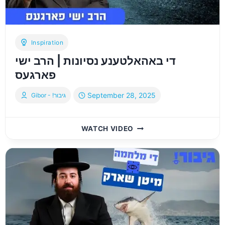
Inspiration
די באהאלטענע נסיונות | הרב ישי
פארגעס
September 28, 2025
Gibor - !גיבור
די
WATCH VIDEO
באהאלטענע
נסיונות
|
הרב
ישי
פארגעס