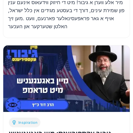
מיר אלע ווערן א גיבור! מיט די חיזוק ווידעאוס אינעם ענין
פון שמירת עינים, דורך די בעסטע מגידים אין כלל ישראל,
אויף א גאר פראפעסינאלער פארנעם, וועט .מען זיך
האלטן שטערקער און העכער
Inspiration