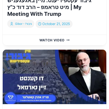
גיבור עקספיריענס: מיין באגעגעניש
מיט טראמפ – הרב דוד כ”ץ | My
Meeting With Trump
October 21, 2025
Gibor - !גיבור
גיבור
WATCH VIDEO
עקספיריענס:
מיין
באגעגעניש
מיט
טראמפ
–
הרב
דוד
כ”ץ
|
MY
MEETING
WITH