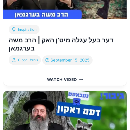
Inspiration
דער בעל עגלה מיט’ן האק | הרב משה
בערגמאן
September 15, 2025
Gibor - !גיבור
דער
WATCH VIDEO
בעל
עגלה
מיט’ן
האק
|
הרב
משה
בערגמאן