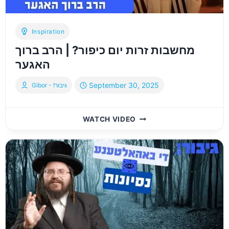
Inspiration
מחשבות זרות יום כיפור? | הרב ברוך
האגער
September 30, 2025
Gibor - !גיבור
מחשבות
WATCH VIDEO
זרות
יום
כיפור?
|
הרב
ברוך
האגער