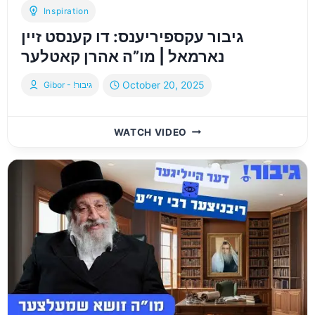
TRUMP
Inspiration
גיבור עקספיריענס: דו קענסט זיין
נארמאל | מו”ה אהרן קאטלער
October 20, 2025
Gibor - !גיבור
גיבור
WATCH VIDEO
עקספיריענס:
דו
קענסט
זיין
נארמאל
|
מו”ה
אהרן
קאטלער