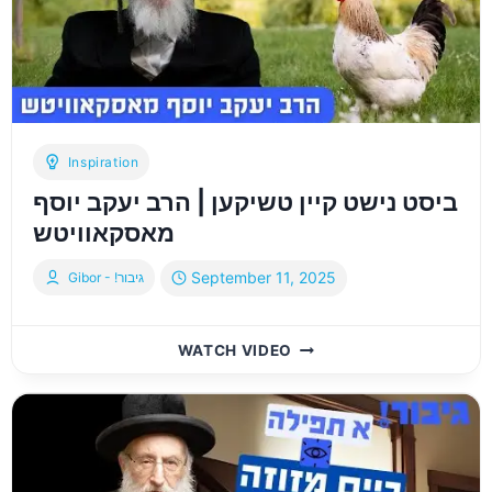
Inspiration
ביסט נישט קיין טשיקען | הרב יעקב יוסף
מאסקאוויטש
September 11, 2025
Gibor - !גיבור
ביסט
WATCH VIDEO
נישט
קיין
טשיקען
|
הרב
יעקב