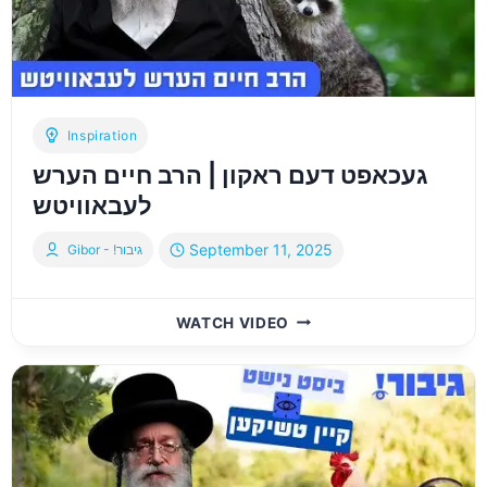
Inspiration
געכאפט דעם ראקון | הרב חיים הערש
לעבאוויטש
September 11, 2025
Gibor - !גיבור
געכאפט
WATCH VIDEO
דעם
ראקון
|
הרב
חיים
הערש
לעבאוויטש