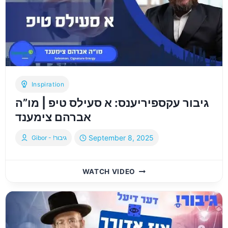
הורוויץ
Inspiration
גיבור עקספיריענס: א סעילס טיפ | מו”ה
אברהם צימענד
September 8, 2025
Gibor - !גיבור
גיבור
WATCH VIDEO
עקספיריענס:
א
סעילס
טיפ
|