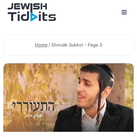
Skip
to
content
Home
/
Shmulik Sukkot
- Page 3