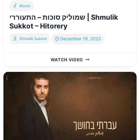
Music
שמוליק סוכות – התעוררי | Shmulik
Sukkot – Hitorery
December 19, 2023
Shmulik Sukkot
שמוליק
WATCH VIDEO
סוכות
–
התעוררי
|
SHMULIK
SUKKOT
–
HITORERY