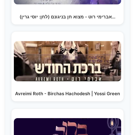
אברימי רוט - מצוא חן בניגונם (לחן: יוסי גרין)…
Avreimi Roth - Birchas Hachodesh | Yossi Green