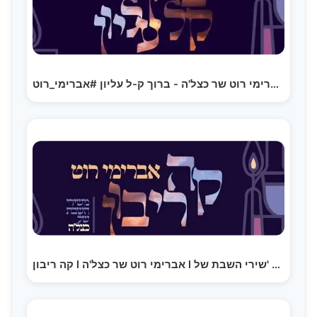
אברימי רוט שר כצל'ה - ברוך ק-ל עליון #אברימי_רוט…
קה ריבון l אברימי רוט שר כצל'ה l מתוך 'שירי השבת של…