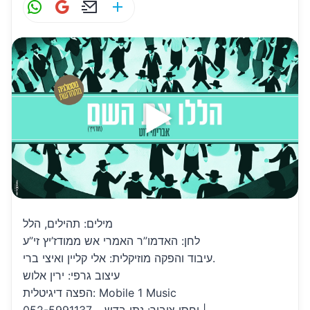
W
G
E
S
h
m
m
h
at
ai
ai
ar
s
l
l
e
A
p
p
מילים: תהילים, הלל
לחן: האדמו”ר האמרי אש ממודז’יץ זי”ע
עיבוד והפקה מוזיקלית: אלי קליין ואיצי ברי.
עיצוב גרפי: ירין אלוש
הפצה דיגיטלית: Mobile 1 Music