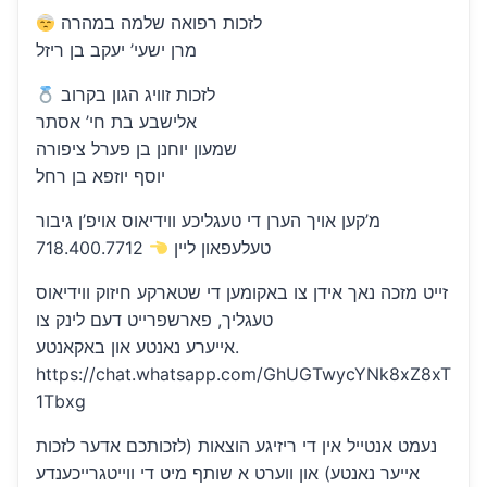
לזכות רפואה שלמה במהרה
מרן ישעי’ יעקב בן ריזל
לזכות זוויג הגון בקרוב
אלישבע בת חי’ אסתר
שמעון יוחנן בן פערל ציפורה
יוסף יוזפא בן רחל
מ’קען אויך הערן די טעגליכע ווידיאוס אויפ’ן גיבור
718.400.7712
טעלעפאון ליין
זייט מזכה נאך אידן צו באקומען די שטארקע חיזוק ווידיאוס
טעגליך, פארשפרייט דעם לינק צו
אייערע נאנטע און באקאנטע.
https://chat.whatsapp.com/GhUGTwycYNk8xZ8xT
1Tbxg
נעמט אנטייל אין די ריזיגע הוצאות (לזכותכם אדער לזכות
אייער נאנטע) און ווערט א שותף מיט די ווייטגרייכענדע