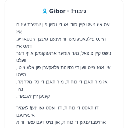
Gibor - !גיבור
עס איז נישט קיין סוד, אז די נסיון פון שמירת עינים
איז
היינט פילפאכיג מער ווי אינעם גאנצן היסטאריע.
דאס איז
נישט קיין צופאל, נאר אונזער אראפקומען אויף דער
וועלט
אין אזא צייט ווען די נסיונות פלאקערן פון אלע זייטן,
מיינט
אז מיר האבן די כוחות, מיר האבן די כלי מלחמה,
מיר
.קענען זיין זיגבארו
דו האסט די כוחות, דו וועסט געווינען! לאמיר
אינאיינעם
ארויפברענגען די כוחות, און מיט דעם פארן ווי א