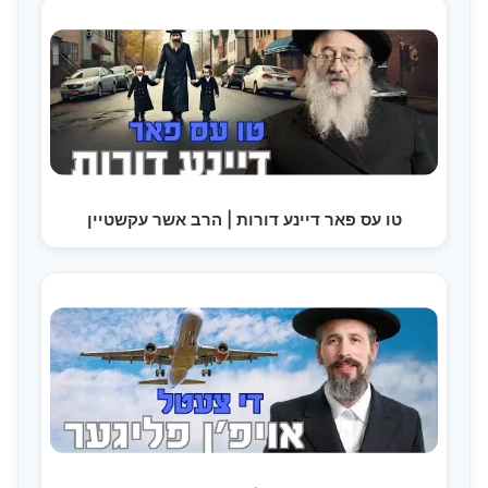
טו עס פאר דיינע דורות | הרב אשר עקשטיין