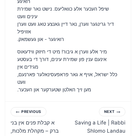
רואיגע
שיפל העכער אלע כוואליעס. נישט נאר שמירת
עינים וועט
דיר גרינגער ווערן, נאר דיין גאנצע טאג וועט ווערן
אזויפיל
.רואיגער - און געשמאק
מיר אלע ווערן א גיבור! מיט די חיזוק ווידעאוס
אינעם ענין פון שמירת עינים, דורך די בעסטע
מגידים אין
כלל ישראל, אויף א גאר פראפעסינאלער פארנעם,
וועט
.מען זיך האלטן שטערקער און העכער
Post
PREVIOUS
NEXT
א קבלת פנים אין בני
Saving a Life | Rabbi
navigation
ברק – מקהלת מלכות,
Shlomo Landau