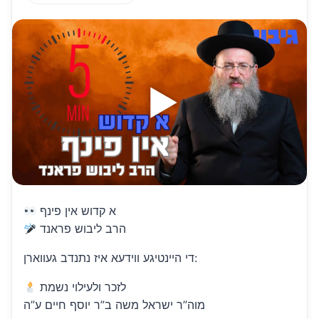
h
m
m
h
at
ai
ai
ar
s
l
l
e
A
p
p
א קדוש אין פינף
הרב ליבוש פראנד
די היינטיגע ווידעא איז נתנדב געווארן:
לזכר ולעילוי נשמת
מוה”ר ישראל משה ב”ר יוסף חיים ע”ה