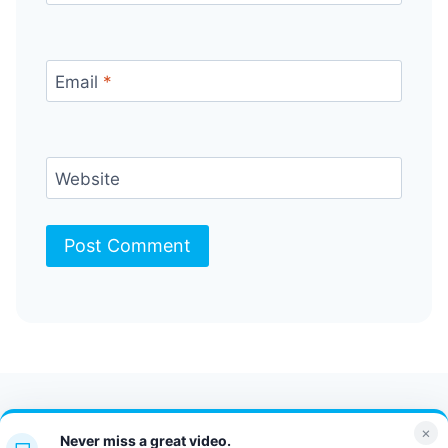
Email
*
Website
Contact Us
FAQ
Bulletin
×
Never miss a great video.