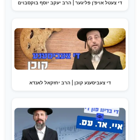
די צעטל אויפ'ן פליגער | הרב יעקב יוסף בוקסבוים
די צעביסענע קוכן | הרב יחזקאל לאנדא