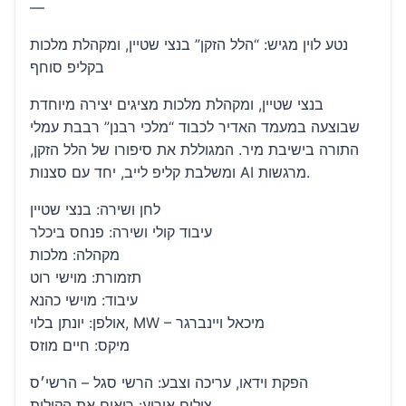
—
נטע לוין מגיש: “הלל הזקן” בנצי שטיין, ומקהלת מלכות
בקליפ סוחף
בנצי שטיין, ומקהלת מלכות מציגים יצירה מיוחדת
שבוצעה במעמד האדיר לכבוד “מלכי רבנן” רבבת עמלי
התורה בישיבת מיר. המגוללת את סיפורו של הלל הזקן,
ומשלבת קליפ לייב, יחד עם סצנות AI מרגשות.
לחן ושירה: בנצי שטיין
עיבוד קולי ושירה: פנחס ביכלר
מקהלה: מלכות
תזמורת: מוישי רוט
עיבוד: מוישי כהנא
אולפן: יונתן בלוי, MW – מיכאל ויינברגר
מיקס: חיים מוזס
הפקת וידאו, עריכה וצבע: הרשי סגל – הרשי׳ס
צילום אירוע: רואים את הקולות