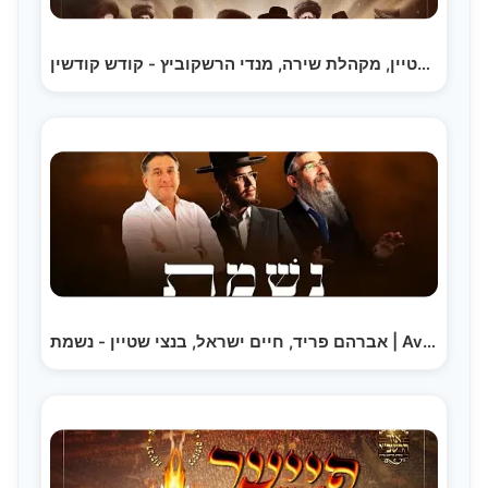
בנצי שטיין, מקהלת שירה, מנדי הרשקוביץ - קודש קודשין…
אברהם פריד, חיים ישראל, בנצי שטיין - נשמת | Avraham…