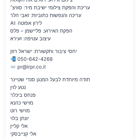
עריכת והפקת צילומי ישיבת מיר: סוויצ׳
עריכה והנפשות כתוביות: זאבי הלר
AI: לירון אפוטה
הפקת האירוע: פליישמן – פלס
עיצוב עטיפה: זעירא
יחסי ציבור ותקשורת: ישראל רוזן
050-642-4268
pr@irpr.co.il
תודה מיוחדת לבעל המנגן סנדי שטיינר
נטע לוין
פנחס ביכלר
מוישי כהנא
מוישי רוט
יונתן בלוי
אלי קליין
אלי קנייבסקי