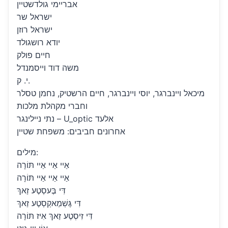
אבריימי גולדשטיין
ישראל שר
ישראל רוזן
יודא רושגולד
חיים פולק
משה דוד וייסמנדל
י. ק.
מיכאל ויינברגר, יוסי ויינברגר, חיים הרשטיק, נחמן טסלר
וחברי מקהלת מלכות
נתי ניילינגר – U_optic אלעד
אחרונים חביבים: משפחת שטיין
מילים:
אַיי אַיי אַיי תּוֹרָה
אַיי אַיי אַיי תּוֹרָה
דִּי בֶּעסְטֶע זַאךְ
דִּי גֶּשְׁמַאקְסְטֶע זַאךְ
דִּי זִיסְטֶע זַאךְ אִיז תּוֹרָה