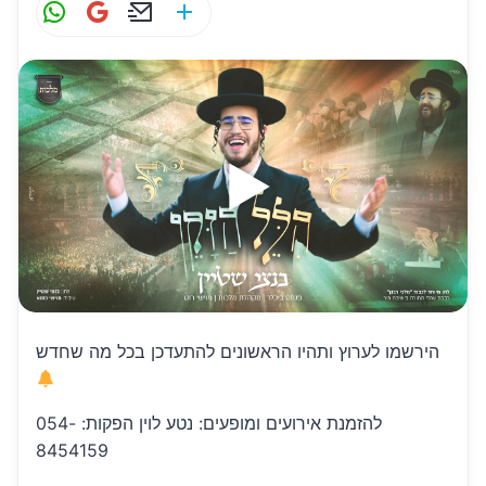
W
G
E
S
h
m
m
h
at
ai
ai
ar
s
l
l
e
A
p
p
הירשמו לערוץ ותהיו הראשונים להתעדכן בכל מה שחדש
להזמנת אירועים ומופעים: נטע לוין הפקות: 054-
8454159