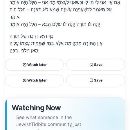
אִם אֵין אֲנִי לִי מִי לִי וּכְשֶׁאֲנִי לְעַצְמִי מָה אֲנִי – הִלֵּל הָיָה אוֹמֵר
אַל תֹּאמַר לִכְשֶׁאֶפָּנֶה אֶשְׁנֶה שֶׁמָּא לֹא תִּפָּנֶה – הִלֵּל הָיָה
אוֹמֵר
קָנָה לוֹ תּוֹרָה קָנָה לוֹ עוֹלָם הַבָּא – הִלֵּל הָיָה אוֹמֵר
כָּךְ הִיא דַּרְכָּהּ שֶׁל תּוֹרָה
אֵין הַתּוֹרָה מִתְקַיֶּמֶת אֶלָּא בְּמִי שֶׁמֵּמִית עַצְמוֹ עָלֶיהָ
מַאן מַלְכֵי, רַבָּנָן!
Watch later
Save
Watch later
Save
Watching Now
See what someone in the
JewishTidbits community just