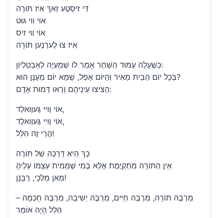
דִּי זִיסְטֶע זַאךְ אִיז תּוֹרָה
אוֹי וִוי גּוּט
אוֹי וִוי זִיס
אִיז צוּ לֶערְנֶען תּוֹרָה
כְּשֶׁעָלָה עַמּוּד הַשַּׁחַר אָמַר לוֹ שְׁמַעְיָה לְאַבְטַלְיוֹן:
בְּכָל יוֹם הַבַּיִת מֵאִיר וְהַיּוֹם אָפֵל, שֶׁמָּא יוֹם מְעֻנָּן הוּא?
הֵצִיצוּ עֵינֵיהֶם וְרָאוּ דְּמוּת אָדָם:
אוֹי וֵויי גֶּעוַואלְד,
אוֹי וֵויי גֶּעוַואלְד,
הֲרֵי זֶה הִלֵּל!
כָּךְ הִיא דַּרְכָּהּ שֶׁל תּוֹרָה
אֵין הַתּוֹרָה מִתְקַיֶּמֶת אֶלָּא בְּמִי שֶׁמֵּמִית עַצְמוֹ עָלֶיהָ
מַאן מַלְכֵי, רַבָּנָן!
מַרְבֶּה תּוֹרָה, מַרְבֶּה חַיִּים, מַרְבֶּה יְשִׁיבָה, מַרְבֶּה חָכְמָה –
הִלֵּל הָיָה אוֹמֵר