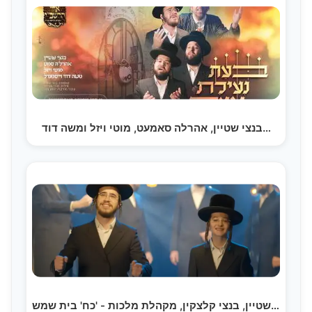
בנצי שטיין, אהרלה סאמעט, מוטי ויזל ומשה דוד…
בנצי שטיין, בנצי קלצקין, מקהלת מלכות - 'כח' בית שמש…