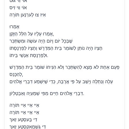
אוֹי וִוי גּוּט
אוֹי וִוי זִיס
אִיז צוּ לֶערְנֶען תּוֹרָה
אָמְרוּ
אָמְרוּ עָלָיו עַל הִלֵּל הַזָּקֵן,
שֶׁבְּכָל יוֹם וָיוֹם הָיָה עוֹשֶׂה וּמִשְׂתַּכֵּר
חֶצְיוֹ הָיָה נוֹתֵן לְשׁוֹמֵר בֵּית הַמִּדְרָשׁ וְחֶצְיוֹ לְפַרְנָסָתוֹ
וּלְפַרְנָסַת אַנְשֵׁי בֵּיתוֹ.
פַּעַם אַחַת לֹא מָצָא לְהִשְׂתַּכֵּר וְלֹא הִנִּיחוֹ שׁוֹמֵר בֵּית הַמִּדְרָשׁ
לְהִכָּנֵס,
עָלָה וְנִתְלָה וְיָשַׁב עַל פִּי אֲרֻבָּה, כְּדֵי שֶׁיִּשְׁמַע דִּבְרֵי אֱלֹהִים
דִּבְרֵי אֱלֹהִים חַיִּים מִפִּי שְׁמַעְיָה וְאַבְטַלְיוֹן.
אַיי אַיי אַיי תּוֹרָה
אַיי אַיי אַיי תּוֹרָה
דִּי בֶּעסְטֶע זַאךְ
דִּי גֶּשְׁמַאקְסְטֶע זַאךְ