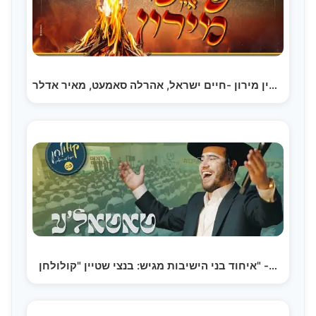
פייער אין מירון -חיים ישראל, אהרלה סאמעט, מאיר אדלר,…
איחוד בני הישיבות מגיש: בנצי שטיין "קולולחן" -…