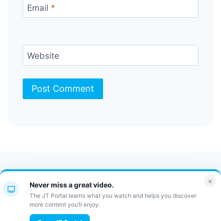
Email
*
Website
Contact Us
FAQ
Bulletin
×
Never miss a great video.
JT Portal
The JT Portal learns what you watch and helps you discover
more content you’ll enjoy.