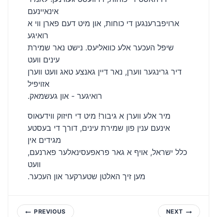
אינאיינעם
ארויפברענגען די כוחות, און מיט דעם פארן ווי א
רואיגע
שיפל העכער אלע כוואליעס. נישט נאר שמירת
עינים וועט
דיר גרינגער ווערן, נאר דיין גאנצע טאג וועט ווערן
אזויפיל
.רואיגער - און געשמאק
מיר אלע ווערן א גיבור! מיט די חיזוק ווידעאוס
אינעם ענין פון שמירת עינים, דורך די בעסטע
מגידים אין
כלל ישראל, אויף א גאר פראפעסינאלער פארנעם,
וועט
.מען זיך האלטן שטערקער און העכער
Post
PREVIOUS
NEXT