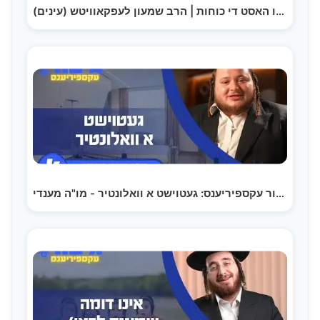
יא דו האסט די כוחות | הרב שמעון לעפקאוויטש (עינים)
גיבור עקספיריענס: געטוישט א וואלונטיר - מו"ה מענדי…