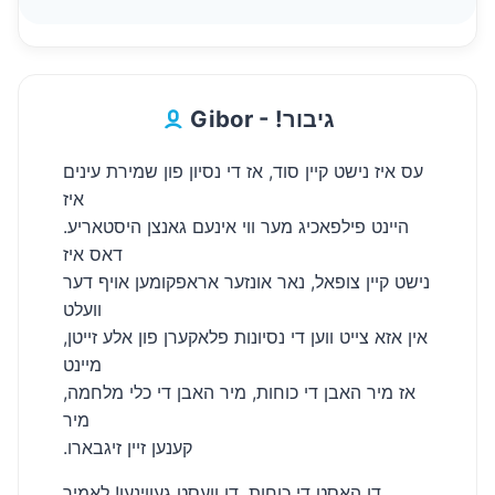
Gibor - !גיבור
עס איז נישט קיין סוד, אז די נסיון פון שמירת עינים
איז
היינט פילפאכיג מער ווי אינעם גאנצן היסטאריע.
דאס איז
נישט קיין צופאל, נאר אונזער אראפקומען אויף דער
וועלט
אין אזא צייט ווען די נסיונות פלאקערן פון אלע זייטן,
מיינט
אז מיר האבן די כוחות, מיר האבן די כלי מלחמה,
מיר
.קענען זיין זיגבארו
דו האסט די כוחות, דו וועסט געווינען! לאמיר