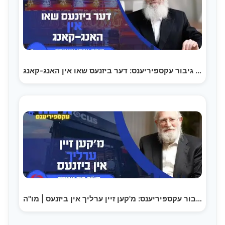
גיבור עקספיריענס: דער ביזנעס שאו אין האנג-קאנג |…
גיבור עקספיריענס: מ'קען זיין ערליך אין ביזנעס | מו"ה…