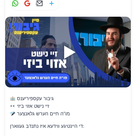
W
G
E
S
h
m
m
h
at
ai
ai
ar
s
l
l
e
A
p
p
גיבור עקספיריענס
זיי נישט אזוי ביזי
מו”ה חיים הערש גלאנצער
די היינטיגע ווידעא איז נתנדב געווארן: