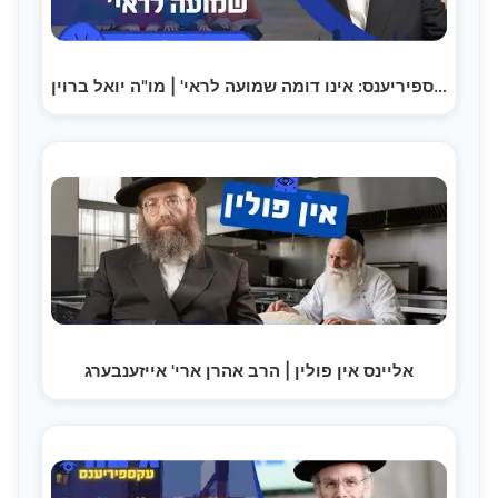
גיבור עקספיריענס: אינו דומה שמועה לראי' | מו"ה יואל ברוין
אליינס אין פולין | הרב אהרן ארי' אייזענבערג