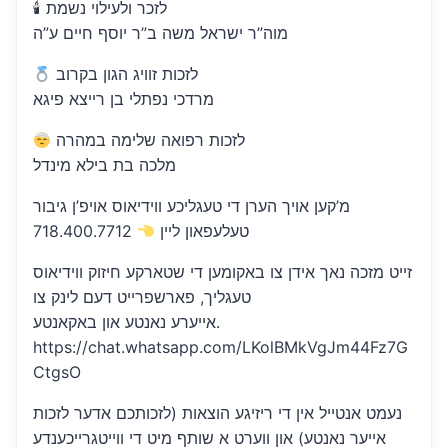
🕯 לזכר ולעילוי נשמת
מוה”ר ישראל משה ב”ר יוסף חיים ע”ה
לזכות זוויג הגון בקרוב
מרדכי נפתלי בן רייצא פיגא
לזכות רפואה שלימה במהרה
מלכה בת בילא מינדל
מ’קען אויך הערן די טעגליכע ווידיאוס אויפ’ן גיבור
טעלעפאון ליין
718.400.7712
זייט מזכה נאך אידן צו באקומען די שטארקע חיזוק ווידיאוס
טעגליך, פארשפרייט דעם לינק צו
אייערע נאנטע און באקאנטע.
https://chat.whatsapp.com/LKolBMkVgJm44Fz7G
CtgsO
נעמט אנטייל אין די ריזיגע הוצאות (לזכותכם אדער לזכות
אייער נאנטע) און ווערט א שותף מיט די ווייטגרייכענדע