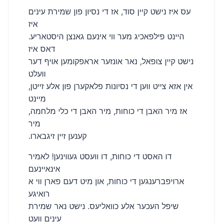
עס איז נישט קיין סוד, אז די נסיון פון שמירת עינים
איז
היינט פילפאכיג מער ווי אינעם גאנצן היסטאריע.
דאס איז
נישט קיין צופאל, נאר אונזער אראפקומען אויף דער
וועלט
אין אזא צייט ווען די נסיונות פלאקערן פון אלע זייטן,
מיינט
אז מיר האבן די כוחות, מיר האבן די כלי מלחמה,
מיר
.קענען זיין זיגבארו
דו האסט די כוחות, דו וועסט געווינען! לאמיר
אינאיינעם
ארויפברענגען די כוחות, און מיט דעם פארן ווי א
רואיגע
שיפל העכער אלע כוואליעס. נישט נאר שמירת
עינים וועט