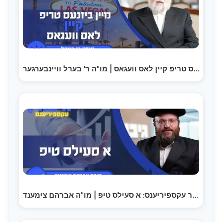
מיין ביזנעס טריפ קיין לאס וועגאס | מו"ה ר' בערל וויינבערגער
גיבור עקספיריענס: א סעילס טיפ | מו"ה אברהם צימענד