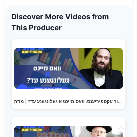
Discover More Videos from
This Producer
גיבור עקספיריענס: וואס מיינט א געלונגענע עד? | מו"ה…