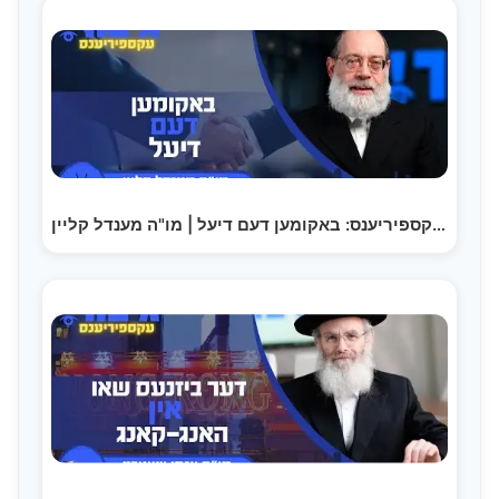
גיבור עקספיריענס: באקומען דעם דיעל | מו"ה מענדל קליין