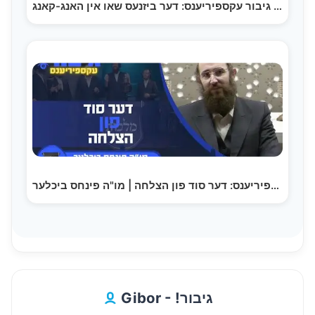
גיבור עקספיריענס: דער ביזנעס שאו אין האנג-קאנג |…
גיבור עקספיריענס: דער סוד פון הצלחה | מו"ה פינחס ביכלער
Gibor - !גיבור