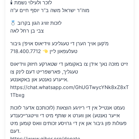
🕯 לזכר ולעילוי נשמת
מוה”ר ישראל משה ב”ר יוסף חיים ע”ה
לזכות זוויג הגון בקרוב
צבי בן רחל לאה
מ’קען אויך הערן די טעגליכע ווידיאוס אויפ’ן גיבור
טעלעפאון ליין
718.400.7712
זייט מזכה נאך אידן צו באקומען די שטארקע חיזוק ווידיאוס
טעגליך, פארשפרייט דעם לינק צו
אייערע נאנטע און באקאנטע.
https://chat.whatsapp.com/GhUGTwycYNk8xZ8xT
1Tbxg
נעמט אנטייל אין די ריזיגע הוצאות (לזכותכם אדער לזכות
אייער נאנטע) און ווערט א שותף מיט די ווייטגרייכענדע
פעולות פון גיבור און אין די גרויסע זכותים וואס קומען מיט
דעם.
https://www.gibor.org/donate