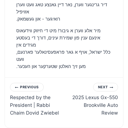
דיר גרינגער ווערן, נאר דיין גאנצע טאג וועט ווערן
אזויפיל
.רואיגער - און געשמאק
מיר אלע ווערן א גיבור! מיט די חיזוק ווידעאוס
אינעם ענין פון שמירת עינים, דורך די בעסטע
מגידים אין
כלל ישראל, אויף א גאר פראפעסינאלער פארנעם,
וועט
.מען זיך האלטן שטערקער און העכער
Post
PREVIOUS
NEXT
Respected by the
2025 Lexus Gx-550
navigation
President | Rabbi
Brookville Auto
Chaim Dovid Zwiebel
Review