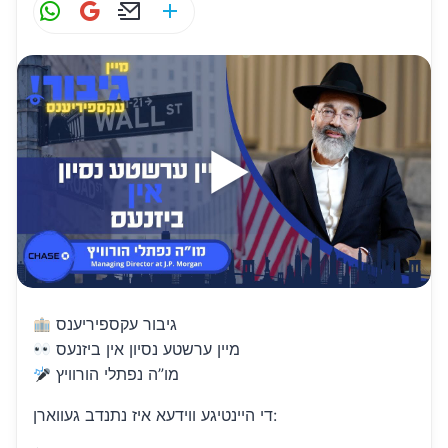
W
G
E
S
h
m
m
h
at
ai
ai
ar
s
l
l
e
A
p
p
גיבור עקספיריענס
מיין ערשטע נסיון אין ביזנעס
מו”ה נפתלי הורוויץ
די היינטיגע ווידעא איז נתנדב געווארן: