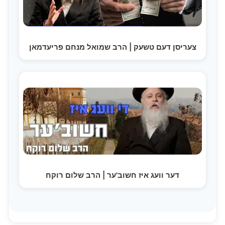
צעריסן דעם טשעק | הרב שמואל מנחם פריעדמאן
דער וועג איז חשוב'ער | הרב שלום רוקח