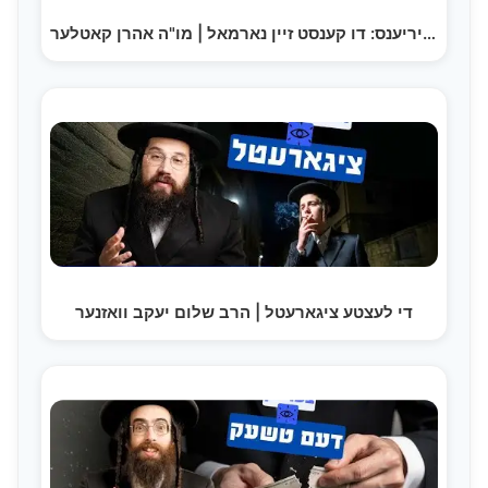
גיבור עקספיריענס: דו קענסט זיין נארמאל | מו"ה אהרן קאטלער
די לעצטע ציגארעטל | הרב שלום יעקב וואזנער