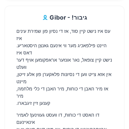
Gibor - !גיבור
עס איז נישט קיין סוד, אז די נסיון פון שמירת עינים
איז
היינט פילפאכיג מער ווי אינעם גאנצן היסטאריע.
דאס איז
נישט קיין צופאל, נאר אונזער אראפקומען אויף דער
וועלט
אין אזא צייט ווען די נסיונות פלאקערן פון אלע זייטן,
מיינט
אז מיר האבן די כוחות, מיר האבן די כלי מלחמה,
מיר
.קענען זיין זיגבארו
דו האסט די כוחות, דו וועסט געווינען! לאמיר
אינאיינעם