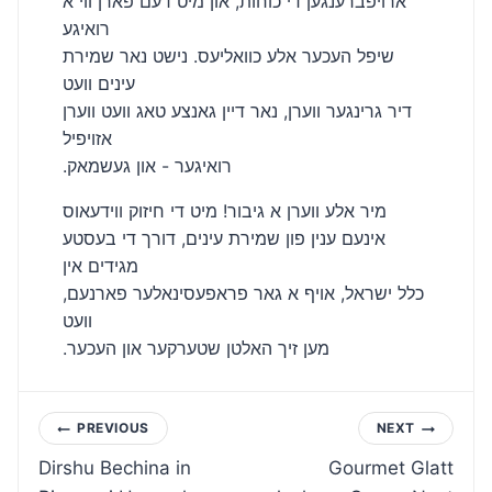
ארויפברענגען די כוחות, און מיט דעם פארן ווי א
רואיגע
שיפל העכער אלע כוואליעס. נישט נאר שמירת
עינים וועט
דיר גרינגער ווערן, נאר דיין גאנצע טאג וועט ווערן
אזויפיל
.רואיגער - און געשמאק
מיר אלע ווערן א גיבור! מיט די חיזוק ווידעאוס
אינעם ענין פון שמירת עינים, דורך די בעסטע
מגידים אין
כלל ישראל, אויף א גאר פראפעסינאלער פארנעם,
וועט
.מען זיך האלטן שטערקער און העכער
Post
PREVIOUS
NEXT
Dirshu Bechina in
Gourmet Glatt
navigation