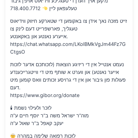
מ’קען אויך הערן די טעגליכע ווידיאוס אויפ’ן גיבור
718.400.7712
טעלעפאון ליין
זייט מזכה נאך אידן צו באקומען די שטארקע חיזוק ווידיאוס
טעגליך, פארשפרייט דעם לינק צו
אייערע נאנטע און באקאנטע.
https://chat.whatsapp.com/LKolBMkVgJm44Fz7G
CtgsO
נעמט אנטייל אין די ריזיגע הוצאות (לזכותכם אדער לזכות
אייער נאנטע) און ווערט א שותף מיט די ווייטגרייכענדע
פעולות פון גיבור און אין די גרויסע זכותים וואס קומען מיט
דעם.
https://www.gibor.org/donate
🕯 לזכר ולעילוי נשמת
מוה”ר ישראל משה ב”ר יוסף חיים ע”ה
יעקב קאפל ב”ר שאול ע”ה
לזכות רפואה שלימה במהרה