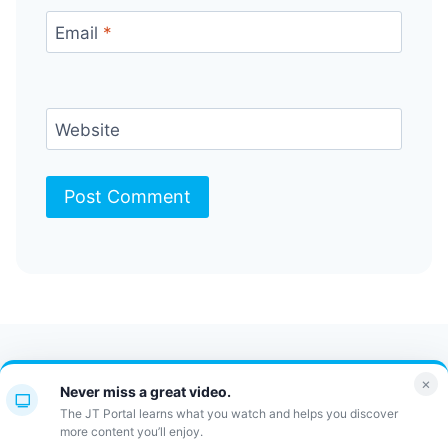
Email
*
Website
Contact Us
FAQ
Bulletin
×
Never miss a great video.
JT Portal
The JT Portal learns what you watch and helps you discover
more content you’ll enjoy.