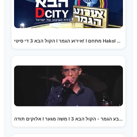
הקול הבא 3 די סיטי I אירוע הגמר! I מתחם Hakol Haba 3…
אלוקים תודה I משה מגער I רבע הגמר - הקול הבא 3…