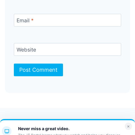
Email
*
Website
Contact Us
FAQ
Bulletin
×
Never miss a great video.
JT Portal