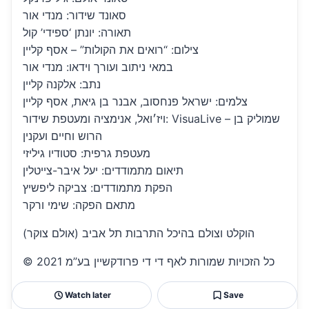
סאונד שידור: מנדי אור
תאורה: יונתן ‘ספידי’ קול
צילום: “רואים את הקולות” – אסף קליין
במאי ניתוב ועורך וידאו: מנדי אור
נתב: אלקנה קליין
צלמים: ישראל פנחסוב, אבנר בן גיאת, אסף קליין
ויז׳ואל, אנימציה ומעטפת שידור: VisuaLive – שמוליק בן
הרוש וחיים ועקנין
מעטפת גרפית: סטודיו גיליזי
תיאום מתמודדים: יעל איבר-צייטלין
הפקת מתמודדים: צביקה ליפשיץ
מתאם הפקה: שימי ורקר
הוקלט וצולם בהיכל התרבות תל אביב (אולם צוקר)
© כל הזכויות שמורות לאף די די פרודקשיין בע”מ 2021
Watch later
Save