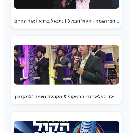
אור החיים I נתנאל ברדא I חצי הגמר - הקול הבא 3…
ילד הפלא דודי הרשקופ & מקהלת נשמה "למקדשך" -…