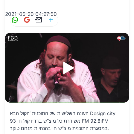
2021-05-20 04:27:50
W
G
E
S
h
m
m
h
at
ai
ai
ar
s
l
l
e
A
p
p
העונה השלישית של התוכנית ‘הקול הבא Design city
משודרת כל מוצ”ש ברדיו קול חי 93 FM ו92.8FM
במסגרת התוכנית מוצ”ש חי בהנחיית מנחם טוקר.