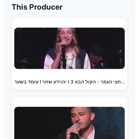
This Producer
עומד בשער I יהוידע שחר I חצי הגמר - הקול הבא 3 Omed…