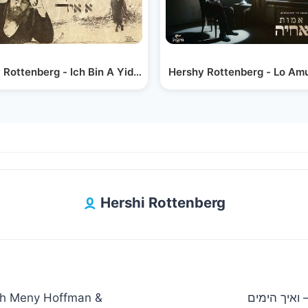
#4) |…
 Rottenberg - Ich Bin A Yid (MeinLidel Melody…
Hershi Rottenberg
ith Meny Hoffman &