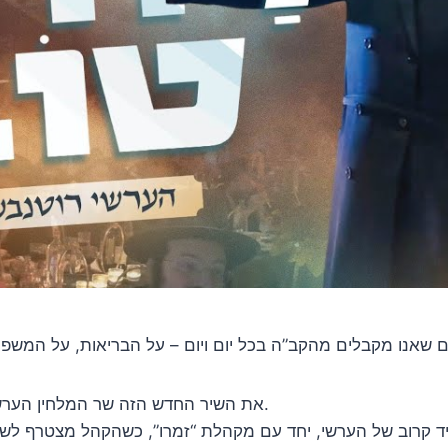
את השיר החדש הזה שר המלחין הערשי רוטנבערג יחד עם הקהל בשמחת בר מצווה מרגשת.