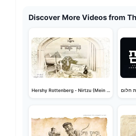
Discover More Videos from Th
Hershy Rottenberg - Nirtzu (Mein Lidel Melody)