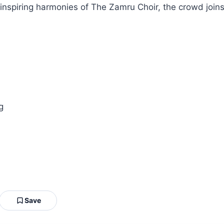
piring harmonies of The Zamru Choir, the crowd joins in
g
Save