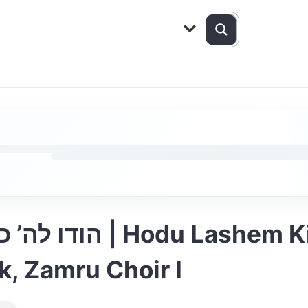
em Ki Tov – Hershy
k, Zamru Choir I