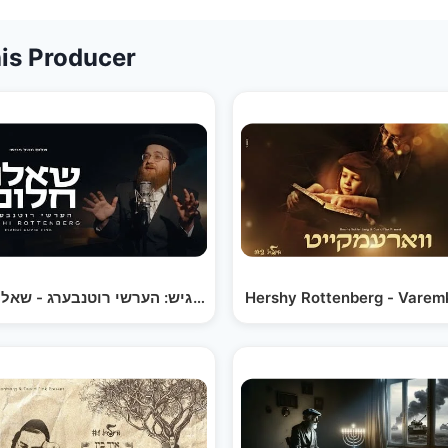
is Producer
 |…
Hershy Rottenberg - Varemk
שלום וגשל מגיש: הערשי רוטנבערג - שאלת חלום | Hershi…