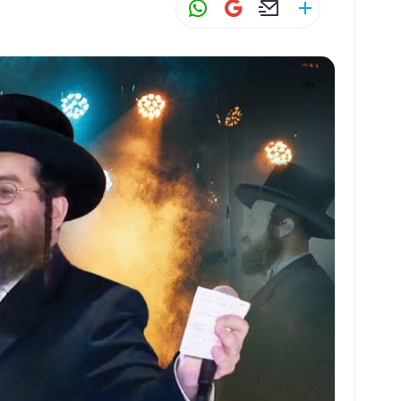
W
G
E
S
h
m
m
h
at
ai
ai
ar
s
l
l
e
A
p
p