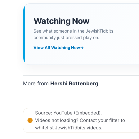
Watching Now
See what someone in the JewishTidbits
community just pressed play on.
View All Watching Now
→
More from
Hershi Rottenberg
Source: YouTube (Embedded).
Videos not loading? Contact your filter to
whitelist JewishTidbits videos.