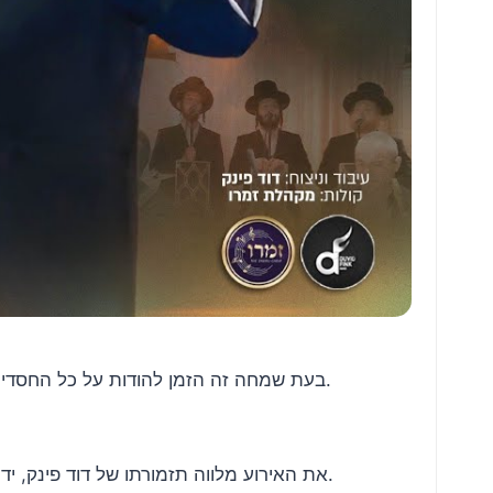
בעת שמחה זה הזמן להודות על כל החסדים שאנו מקבלים מהקב”ה בכל יום ויום – על הבריאות, על המשפחה, על החברים, ועל הזכות להיות יהודי קרוב להקב”ה.
את האירוע מלווה תזמורתו של דוד פינק, ידיד קרוב של הערשי, יחד עם מקהלת “זמרו”, כשהקהל מצטרף לשירה וממלא את האולם בתחושת הודיה שמחה ואחדות.