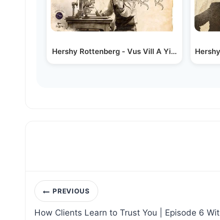
Hershy Rottenberg - Vus Vill A Yid (MeinLidel 
Hershy
Post
PREVIOUS
navigation
How Clients Learn to Trust You | Episode 6 W