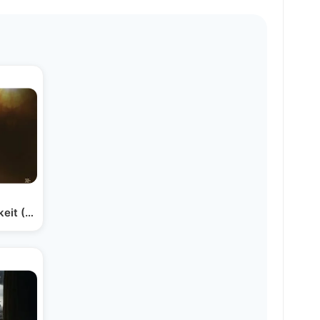
eit (Mein Lidel Melody #2)…