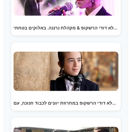
ילד הפלא דודי הרשקופ & מקהלת נרננה. באלוקים בטחתי -…
ילד הפלא דודי הרשקופ במחרוזת יוונים לכבוד חנוכה, עם…