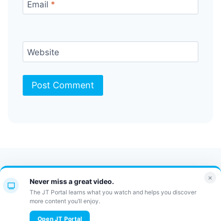
Email
*
Website
Contact Us
FAQ
Bulletin
×
Never miss a great video.
JT Portal
The JT Portal learns what you watch and helps you discover
more content you’ll enjoy.
© 2026 JewishTidbits
Open JT Portal