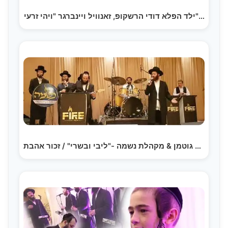
ילד הפלא דודי הרשקופ, זאנוויל ויינברגר "ויהי זרעי"…
דניאל גוטמן & מקהלת נשמה -"ליבי ובשרי" / זכור אהבת…