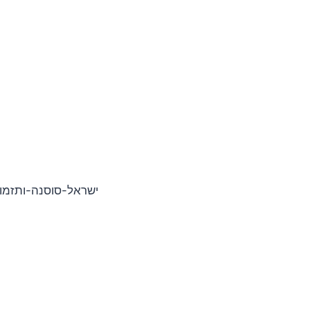
rdFiltered]/fr/artist/ישראל-סוסנה-ותזמורתו/1495846119