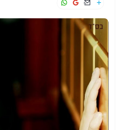
W
G
E
S
h
m
m
h
at
ai
ai
ar
s
l
l
e
A
p
p