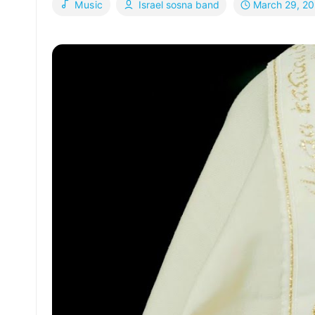
March 29, 2
Music
Israel sosna band