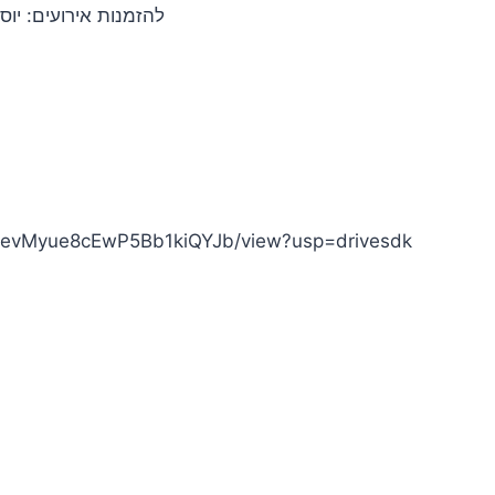
להזמנות אירועים: יוסי פר
AcPevMyue8cEwP5Bb1kiQYJb/view?usp=drivesdk