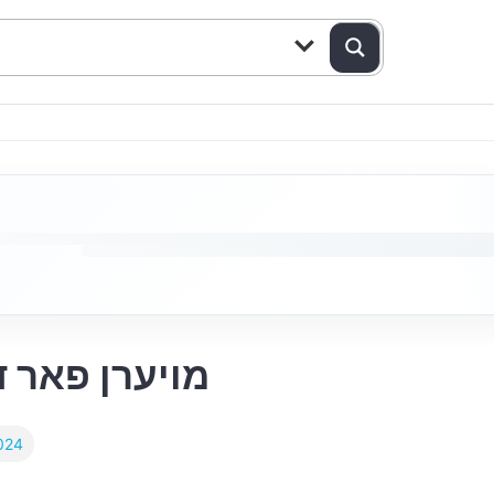
מויערן פאר ד
024