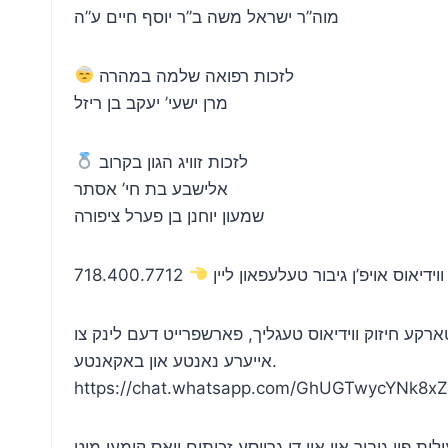
מוה”ר ישראל משה ב”ר יוסף חיים ע”ה
לזכות רפואה שלמה במהרה
מרן ישעי’ יעקב בן ריזל
לזכות זוויג הגון בקרוב
אלישבע בת חי’ אסתר
שמעון יוחנן בן פערל ציפורה
וידיאוס אויפ’ן גיבור טעלעפאון ליין
718.400.7712
ארקע חיזוק ווידיאוס טעגליך, פארשפרייט דעם לינק צו
אייערע נאנטע און באקאנטע.
https://chat.whatsapp.com/GhUGTwycYNk8x
ת פון גיבור און אין די גרויסע זכותים וואס קומען מיט