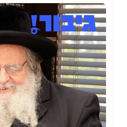
at
ai
ai
ar
s
l
l
e
A
p
p