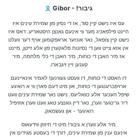
Gibor - !גיבור
עס איז נישט קיין סוד, אז די נסיון פון שמירת עינים איז
היינט פילפאכיג מער ווי אינעם גאנצן היסטאריע. דאס איז
נישט קיין צופאל, נאר אונזער אראפקומען אויף דער וועלט
אין אזא צייט ווען די נסיונות פלאקערן פון אלע זייטן, מיינט
אז מיר האבן די כוחות, מיר האבן די כלי מלחמה, מיר
.קענען זיין זיגבארו
דו האסט די כוחות, דו וועסט געווינען! לאמיר אינאיינעם
ארויפברענגען די כוחות, און מיט דעם פארן ווי א רואיגע
שיפל העכער אלע כוואליעס. נישט נאר שמירת עינים וועט
דיר גרינגער ווערן, נאר דיין גאנצע טאג וועט ווערן אזויפיל
.רואיגער - און געשמאק
מיר אלע ווערן א גיבור! מיט די חיזוק ווידעאוס
אינעם ענין פון שמירת עינים, דורך די בעסטע מגידים אין