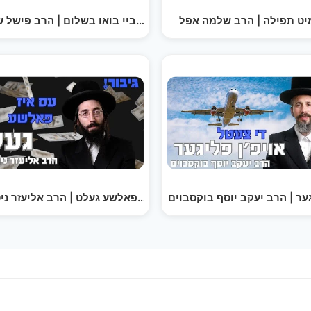
יט תפילה | הרב שלמה אפל
די נאצי ביי בואו בשלום | הרב פישל 
גער | הרב יעקב יוסף בוקסבוים
עס איז פאלשע געלט | הרב אליעזר ניס