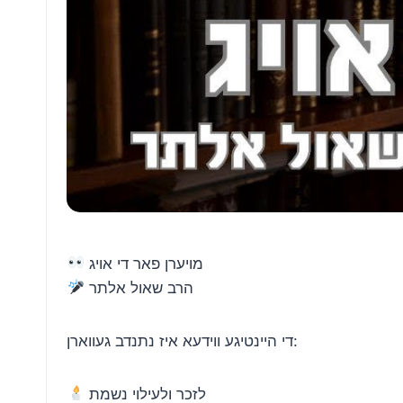
מויערן פאר די אויג
הרב שאול אלתר
די היינטיגע ווידעא איז נתנדב געווארן:
לזכר ולעילוי נשמת