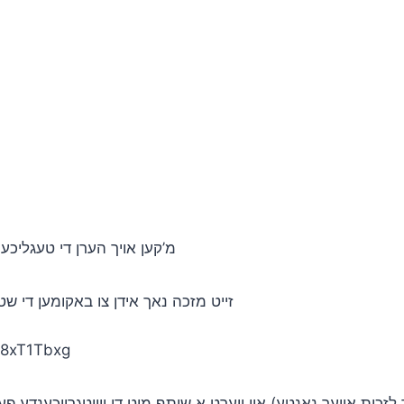
מ’קען אויך הערן די טעגליכע ו
זייט מזכה נאך אידן צו באקומען די שט
Z8xT1Tbxg
זכות אייער נאנטע) און ווערט א שותף מיט די ווייטגרייכענדע פעולו