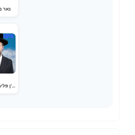
נאר מ
די צעטל אויפ'ן פלי