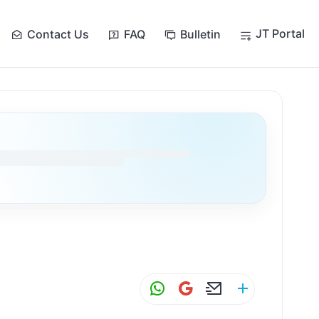
JT Portal
Contact Us
FAQ
Bulletin
W
G
E
S
h
m
m
h