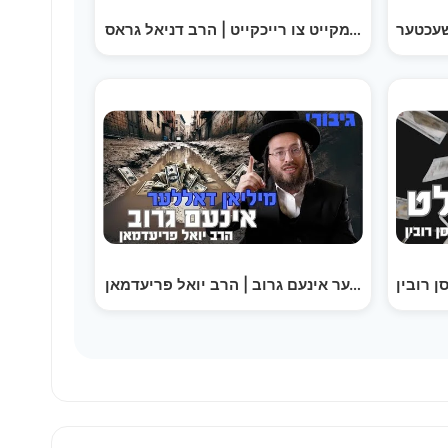
שעכטער
פון ארימקייט צו רייכקייט | הרב דניאל גראס
ן רובין
מיליאן דאללער אינעם גרוב | הרב יואל פריעדמאן