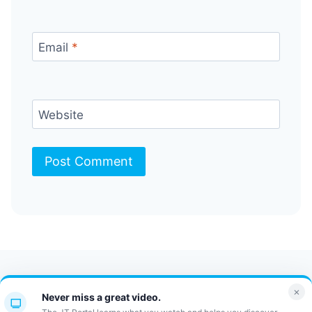
Email
*
Website
Contact Us
FAQ
Bulletin
×
Never miss a great video.
JT Portal