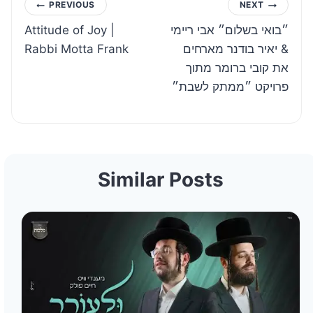
Post
PREVIOUS
NEXT
Attitude of Joy |
״בואי בשלום״ אבי ריימי
navigation
Rabbi Motta Frank
& יאיר בודנר מארחים
את קובי ברומר מתוך
פרויקט ״ממתק לשבת״
Similar Posts