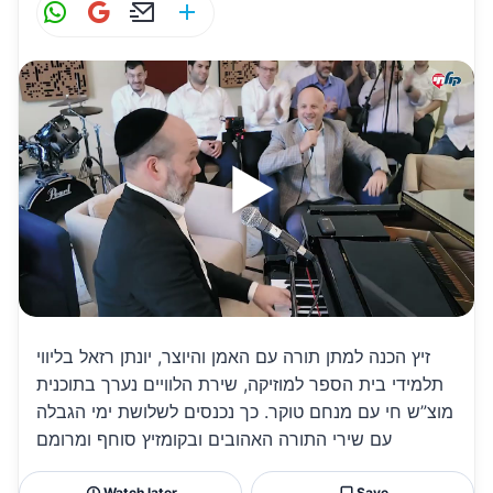
W
G
E
S
h
m
m
h
at
ai
ai
ar
s
l
l
e
A
p
p
זיץ הכנה למתן תורה עם האמן והיוצר, יונתן רזאל בליווי
תלמידי בית הספר למוזיקה, שירת הלוויים נערך בתוכנית
מוצ”ש חי עם מנחם טוקר. כך נכנסים לשלושת ימי הגבלה
עם שירי התורה האהובים ובקומזיץ סוחף ומרומם
Watch later
Save