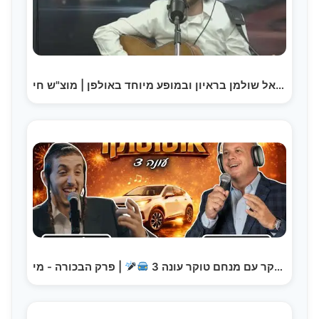
עמנואל שולמן בראיון ובמופע מיוחד באולפן | מוצ"ש חי…
| פרק הבכורה - מי…
אוטוטוקר עם מנחם טוקר עונה 3