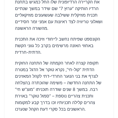
את הקריירה הרדיופונית שלו החל כמגיש בתחנת
הרדיו הותיקה “ערוץ 7” שם שידר במשך שנתיים
תכנית מוזיקלית ששילבה שעשועונים מוזיקאליים
ושאלוני טריוויה לצד ראיונות עם אמני זמר חסידיים
מהשורה הראשונה.
הקונספט שפיתח נחשב לייחודי וזיכה את התכנית
באחוזי האזנה מרשימים בקרב כל גווני הקשת
הדתית-חרדית.
תקופה קצרה לאחר הקמתה של התחנה החוקית
הדתית “קול-חי”, נקרא טוקר אל הדגל במטרה
לצרף את בני הנוער החרדי-דתי לקהל המאזינים
של התחנה החדשה – משימה שהוכתרה בהצלחה
רבה. במשך 8 שנים שודרה תוכניתו “מוצ”ש חי”
ותכנית צהריים נוספת – “סמול טוקר” באוירת
צהרים קלילה תכניותיו זכו בדרך קבע למקומות
הראשונים בכל סקרי דעת הקהל שנערכו.