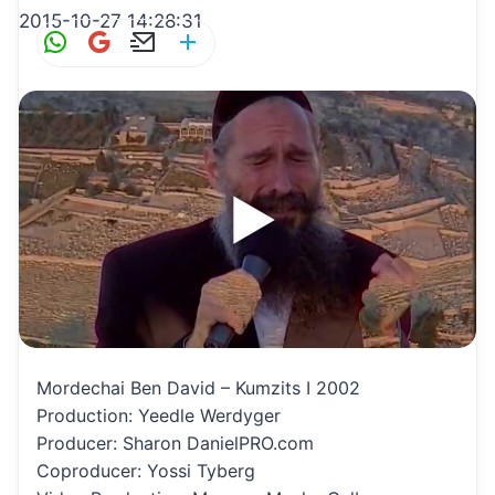
2015-10-27 14:28:31
W
G
E
S
h
m
m
h
at
ai
ai
ar
s
l
l
e
A
p
p
Mordechai Ben David – Kumzits I 2002
Production: Yeedle Werdyger
Producer: Sharon DanielPRO.com
Coproducer: Yossi Tyberg