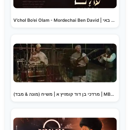
V’chol Bo’ei Olam - Mordechai Ben David | וכל באי…
מרדכי בן דוד קומזיץ א | משיח (מונה & מבד) | MBD Kumzits 1