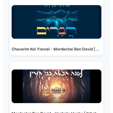
Chaverim Kol Yisroel - Mordechai Ben David | חברים -…