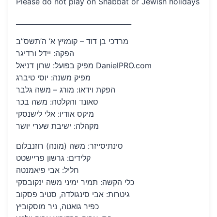
Please do not play on Shabbat or Jewish holidays
__________________________________
מרדכי בן דוד – קומזיץ א’ ה’תשס”ב
הפקה: יידל ורדיגר
מפיק בפועל: שרון דניאל DanielPRO.com
מפיק משנה: יוסי טיברג
הפקת וידאו: מורג – משה גלבר
סאונד והקלטה: משה בכר
מיקס אודיו: אלי לישנסקי
מקהלה: ישיבת שערי יושר
סינתיסייזר: משה (מונה) רוזנבלום
קלידים: גרשון פריישטט
חליל: אבי פיאמנטה
כלי הקשה: תמיר ימיני משה ינקובסקי
גיטרות: אבי סינגולדה, סטיב פסקוב
כפיר גואטה, ניר מוסקוביץ