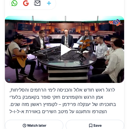
W
G
E
S
h
m
m
h
at
ai
ai
ar
s
l
l
e
A
p
p
לרגל ראש חודש אלול והכניסה לימי הרחמים והסליחות,
אמן הרגש והקומזיצים חזקי סופר בקאמבק בלעדי
בתוכניתו של יענקלה פרידמן – לקומזיץ ראשון מזה שנים.
הצטרפו והתענגו על מיטב השירים באווירת א-ל-ו-ל
Watch later
Save