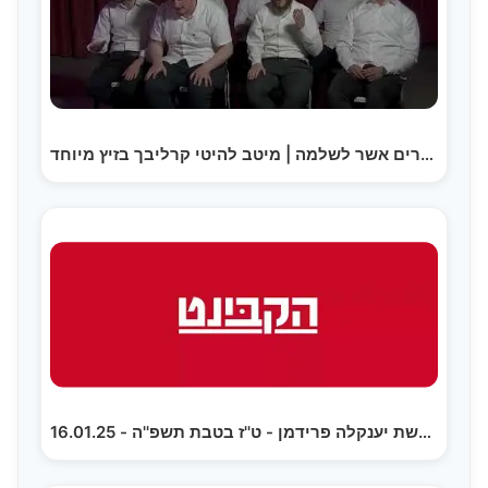
שיר השירים אשר לשלמה | מיטב להיטי קרליבך בזיץ מיוחד…
הקבינט בהגשת יענקלה פרידמן - ט''ז בטבת תשפ''ה - 16.01.25