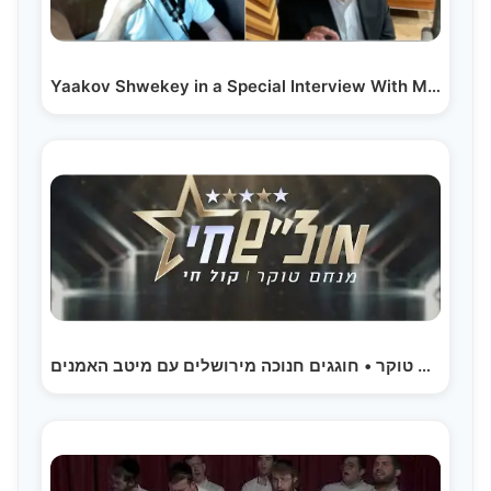
Yaakov Shwekey in a Special Interview With Menachem…
מוצ"ש חי עם מנחם טוקר • חוגגים חנוכה מירושלים עם מיטב האמנים