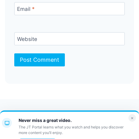
Email
*
Website
Contact Us
FAQ
Bulletin
×
Never miss a great video.
JT Portal
The JT Portal learns what you watch and helps you discover
more content you’ll enjoy.