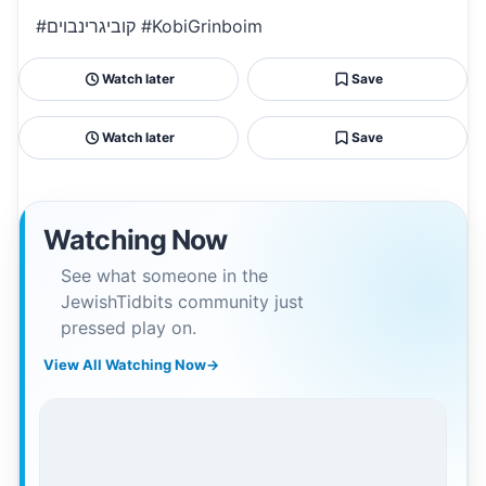
#קוביגרינבוים #KobiGrinboim
Watch later
Save
Watch later
Save
Watching Now
See what someone in the
JewishTidbits community just
pressed play on.
View All Watching Now
→