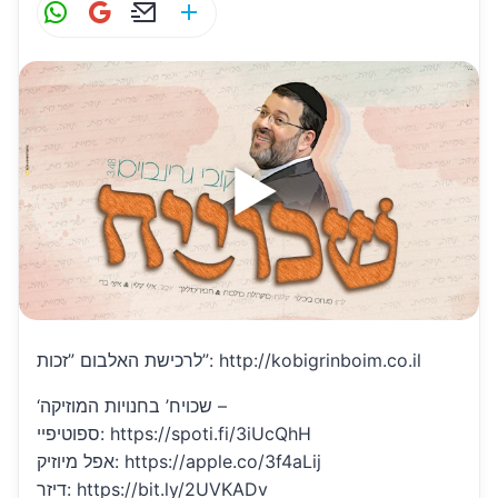
W
G
E
S
h
m
m
h
at
ai
ai
ar
s
l
l
e
A
p
p
לרכישת האלבום ”זכות”: http://kobigrinboim.co.il
‘שכויח’ בחנויות המוזיקה –
ספוטיפיי: https://spoti.fi/3iUcQhH
אפל מיוזיק: https://apple.co/3f4aLij
דיזר: https://bit.ly/2UVKADv