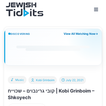
Skip
to
content
View All Watching Now
→
DISCOVERING
Music
Kobi Grinboim
July 22, 2021
קובי גרינבוים – שכוייח | Kobi Grinboim –
Shkoyech