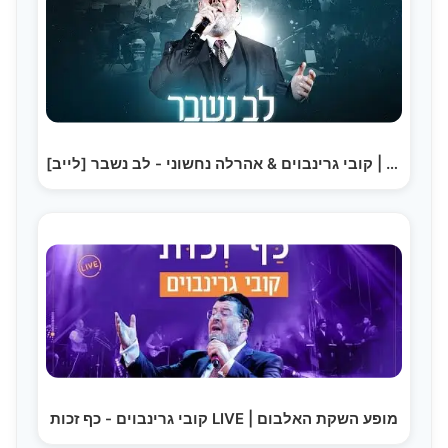
קובי גרינבוים & אהרלה נחשוני - לב נשבר [לייב] | Kobi…
קובי גרינבוים - כף זכות LIVE | מופע השקת האלבום