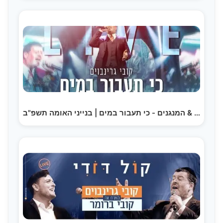
קובי גרינבוים & המנגנים - כי תעבור במים | בנייני האומה תשפ"ב