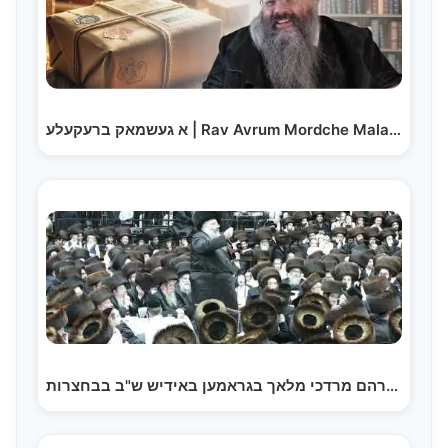
א געשמאק ברעקעלע | Rav Avrum Mordche Malach – Ah…
ר' אברהם מרדכי מלאך בגראמען באידיש ש"ב בבחצרות…