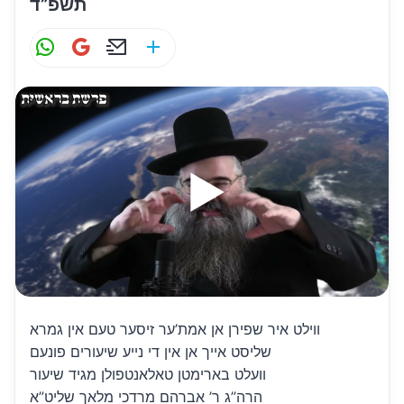
תשפ”ד
W
G
E
S
h
m
m
h
at
ai
ai
ar
s
l
l
e
A
p
p
ווילט איר שפירן אן אמת’ער זיסער טעם אין גמרא
שליסט אייך אן אין די נייע שיעורים פונעם
וועלט בארימטן טאלאנטפולן מגיד שיעור
הרה”ג ר’ אברהם מרדכי מלאך שליט”א