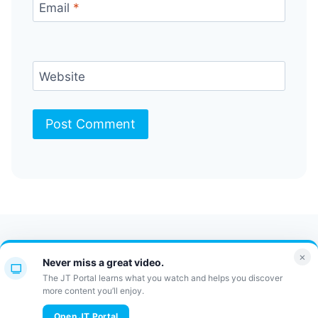
Email
*
Website
Contact Us
FAQ
Bulletin
×
Never miss a great video.
JT Portal
The JT Portal learns what you watch and helps you discover
more content you’ll enjoy.
© 2026 JewishTidbits
Open JT Portal