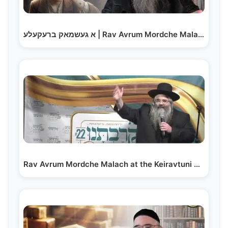
א געשמאק ברעקעלע | Rav Avrum Mordche Malach – Ah…
Rav Avrum Mordche Malach at the Keiravtuni Gold 3 Shabbos