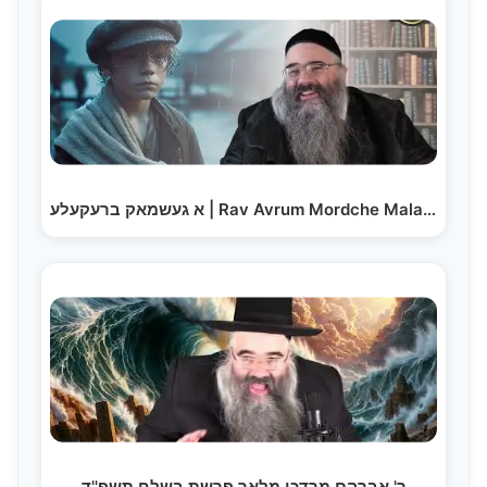
א געשמאק ברעקעלע | Rav Avrum Mordche Malach – Ah…
ר' אברהם מרדכי מלאך פרשת בשלח תשפ''ד