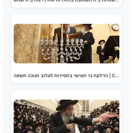
הדלקת נר חמישי בחסידות לעלוב חנוכה תשפה | Chanukah in Leluv