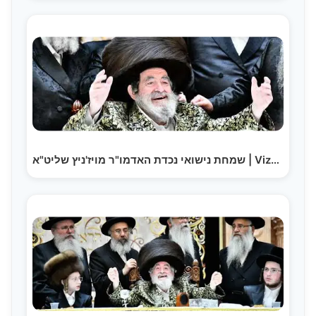
שמחת נישואי נכדת האדמו"ר מויז'ניץ שליט"א | Viznitz…