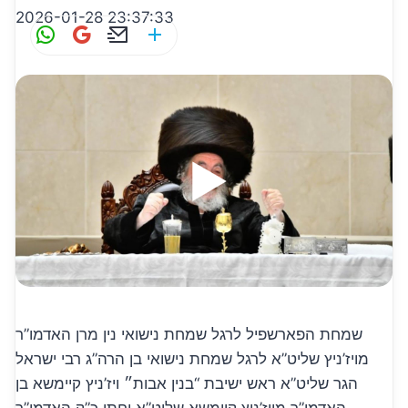
2026-01-28 23:37:33
W
G
E
S
h
m
m
h
at
ai
ai
ar
s
l
l
e
A
p
p
שמחת הפארשפיל לרגל שמחת נישואי נין מרן האדמו”ר
מויז’ניץ שליט”א לרגל שמחת נישואי בן הרה”ג רבי ישראל
הגר שליט”א ראש ישיבת “בנין אבות״ ויז’ניץ קיימשא בן