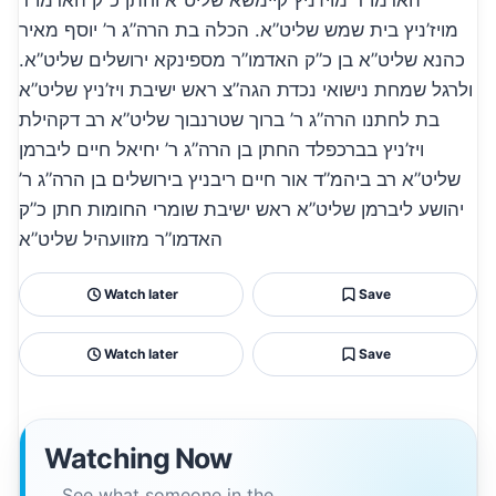
האדמו”ר מויז’ניץ קיימשא שליט”א וחתן כ”ק האדמו”ר
מויז’ניץ בית שמש שליט”א. הכלה בת הרה”ג ר’ יוסף מאיר
כהנא שליט”א בן כ”ק האדמו”ר מספינקא ירושלים שליט”א.
ולרגל שמחת נישואי נכדת הגה”צ ראש ישיבת ויז’ניץ שליט”א
בת לחתנו הרה”ג ר’ ברוך שטרנבוך שליט”א רב דקהילת
ויז’ניץ בברכפלד החתן בן הרה”ג ר’ יחיאל חיים ליברמן
שליט”א רב ביהמ”ד אור חיים ריבניץ בירושלים בן הרה”ג ר’
יהושע ליברמן שליט”א ראש ישיבת שומרי החומות חתן כ”ק
האדמו”ר מזוועהיל שליט”א
Watch later
Save
Watch later
Save
Watching Now
See what someone in the