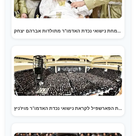
שמחת נישואי נכדת האדמו"ר מתולדות אברהם יצחק |…
שמחת הפארשפיל לקראת נישואי נכדת האדמו”ר מויז’ניץ |…