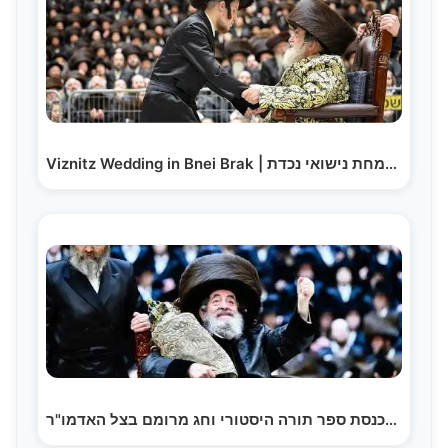
Viznitz Wedding in Bnei Brak | שמחת נישואי נכדת…
הכנסת ספר תורה היסטורי וחג מרומם בצל האדמו"ר…