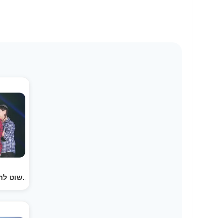
זה לא כל כך פשוט להיות כאן ילד - מקהלת משאלות |…