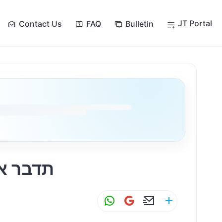
JT Portal
Contact Us
FAQ
Bulletin
תדבר אי
W
G
E
S
h
m
m
h