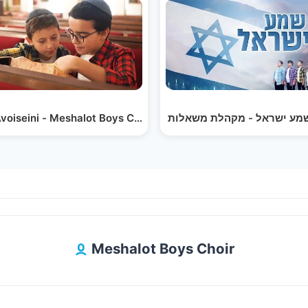
Avoiseini - Meshalot Boys Choir (Naftali Kempeh Cover)
Meshalot Boys Choir - Yehudi Ze Hachi | יהודי זה הכי…
Meshalot Boys Choir