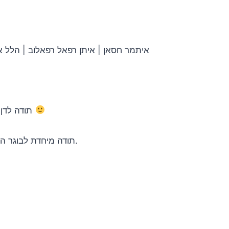
איתמר חסאן | איתן רפאל רפאלוב | הלל אט
תודה לדן חתן, בניה גרנות, ינון ביטון, אייל חג’ג’ ועמנואל סולקיס
תודה מיחדת לבוגר המקהלה שלמה חיים על העזרה הרבה עם קולות הרקע.