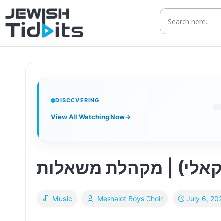
Skip
to
content
DISCOVERING
View All Watching Now
→
וקאלי) | מקהלת משאלות
July 6, 20
Music
Meshalot Boys Choir