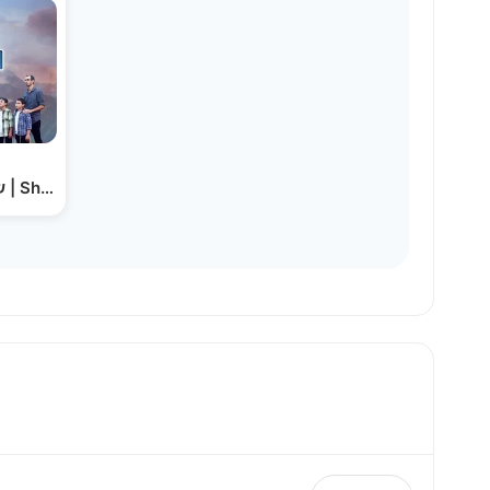
שמע ישראל - מקהלת משאלות | Shema Israel - Mishalot…