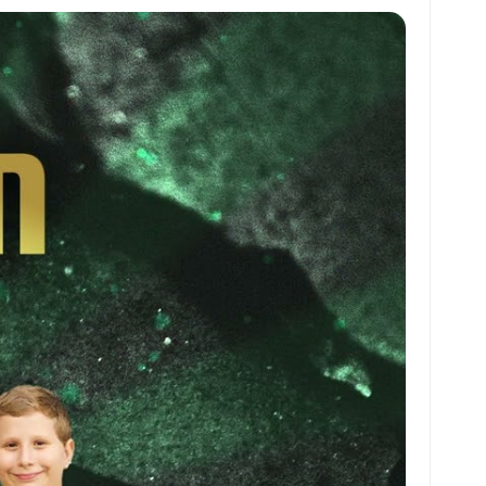
at
ai
ai
ar
s
l
l
e
A
p
p