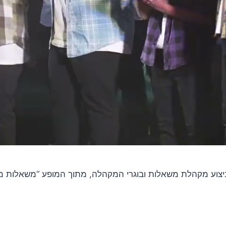
קהלת משאלות ובוגרי המקהלה, מתוך המופע “משאלות מתגשמות” לרגל 7 שנים למשאלו