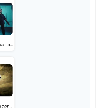
משאלות - מקהלת משאלות - הקליפ הרשמי | Mishalot…
בעבור אבותינו - מקהלת משאלות - ווקאלי (קאבר נפתלי…