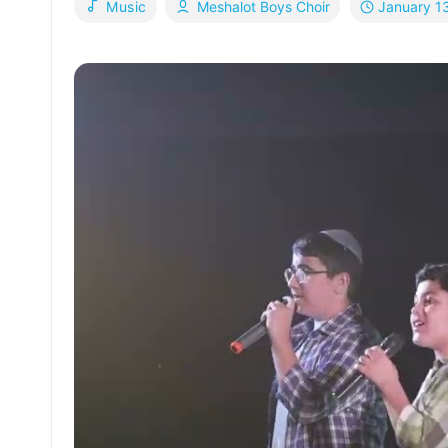
January 1
Music
Meshalot Boys Choir