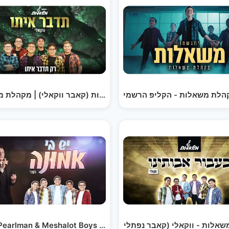
רגעים - מקהלת משאלות | קאבר יונתן שינפלד (קליפ…
תדבר איתו - שמוליק סוכות (קאבר ווקאלי) | מקהלת 
Pearlman & Meshalot Boys Choir - Yesh Bi Emuna…
מאחורי הקלעים - יש בי אמונה - ווקאלי - מקהלת משאלות…