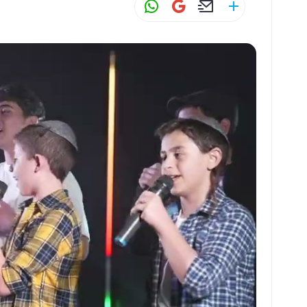
W
G
E
S
h
m
m
h
at
ai
ai
ar
s
l
l
e
A
p
p