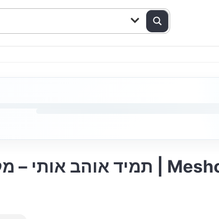
תמיד  | Mesholot Boys Choir –