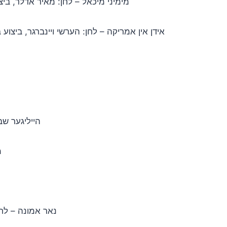
מימיני מיכאל – לחן: מאיר אדלר, ביצ
אידן אין אמריקה – לחן: הערשי ויינברגר, ביצוע
הייליגער שבת
מ
נאר אמונה – לחן: