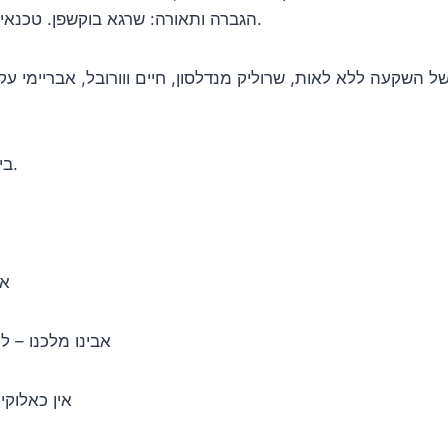
הגברה ותאורה: שרגא בוקשפן. טכנאי סאונד ותאורה: מוטי אונה. עיצוב עטיפה: שמעון רוכמן.
השקעה ללא לאות, שרוליק מנדלסון, חיים ווורובל, אבריימי עקשטיי
הוקלט באולפן הבית של מיכאל ויינברגר M.W. בירושלים.
אק
אבינו מלכנו – לח
אין כאלוקי