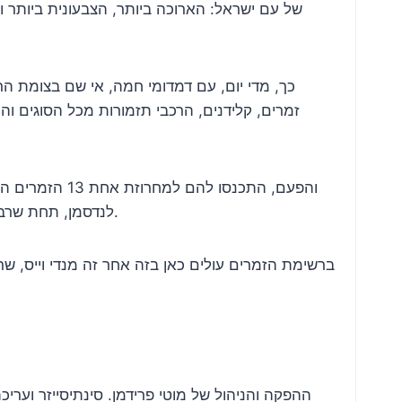
של עם ישראל: הארוכה ביותר, הצבעונית ביותר וה
כך, מדי יום, עם דמדומי חמה, אי שם בצומת 
זמרים, קלידנים, הרכבי תזמורות מכל הסוגים וה
והפעם, התכנסו
לנדסמן, תחת שרביט ההפקה של מקהלת ‘מלכות’ המורחבת, כשפנחס ביכלר אמון על הפלייליסט, המאסטרטגיה וכמובן על העיבוד הקולי.
ברשימת הזמרים עולים כאן בזה אחר זה מנדי וייס, שרולי
ההפקה והניהול של מוטי פרידמן. סינתיסייזר ועריכ