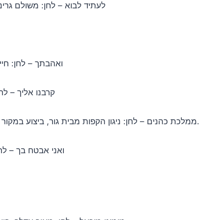
לעתיד לבוא – לחן: משולם גרינב
ואהבתך – לחן: חיי
קרבנו אליך – לח
ממלכת כהנים – לחן: ניגון הקפות מבית גור, ביצוע במקור יואלי דוידוביץ, יואלי קליין, מוטי גולדמן ומקהלת מלכות.
ואני אבטח בך – לחן