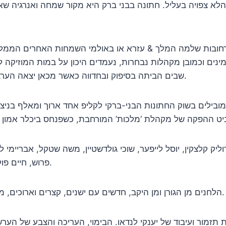
לא צפויה בעליל. חתונה בבני ברק היא מקור שמחה ואנרגיה שאין 
הרחובות שלמה המלך & עזרא או באולמי השמחות האחרים הממל
מינים וכמובן מקהלות נבחרות, נעמדים היכון על במות המוזיקה
שבים הביתה בסיפוק ובחדווה כאשר מכאן יצאה הערב עוד מסה של זוגות נשואים טריים, שמחים ומאושרים.
 להם למחרוזת אחת 13 הזמרים המובילים בשוק החתונות הבני-ברקי לקליפ אחד ארוך
ק קלצקין, יוסל לייפער, שוכי גולדשטיין, משה שטקל, אבריימי לונ
פרוש, חיים פולק, יוסל’ה קרישסבקי ויואלי קליין שחותם את המחרוזת.
הלחנים מן הגורן ומן היקב, חדשים עם ישנים, קצרים וארוכים, מבוצעים בדואטים מפתיעים ועיבודים סוחפים וחדשניים.
ת תזמור ועיבוד של יענקי לנדאו. הבימוי, העריכה והצבע של הער