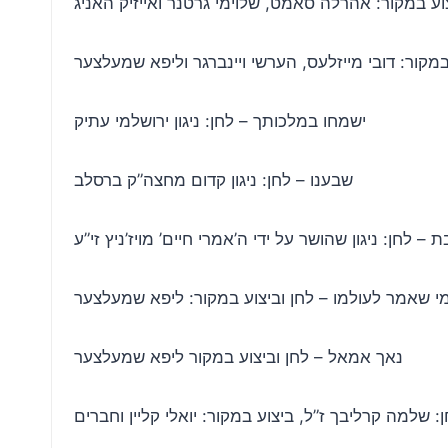
וע במקור: אהרלה סאמט, שלוימי גרטנר ואייזיק האניג
 במקור: דובי מייזלעס, הערשי ויינברגר וליפא שמעלצער
ישמחו במלכותך – לחן: ניגון ירושלמי עתיק
שבענו – לחן: ניגון קדום מחצה”ק ברסלב
 – לחן: ניגון שהושר על ידי ה’אמרי חיים’ מויז’ניץ זי”ע
י שאמר לעולמו – לחן וביצוע במקור: ליפא שמעלצער
נאך אמאל – לחן וביצוע במקור ליפא שמעלצער
 שלמה קרליבך ז”ל, ביצוע במקור: יואלי קליין וחברים