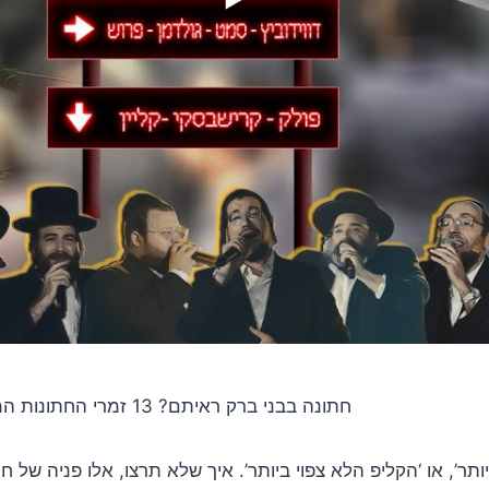
חתונה בבני ברק ראיתם? 13 זמרי החתונות המובילים בקליפ אחד! עם מקהלת מלכות ואושי לנדסמן
יותר’, או ‘הקליפ הלא צפוי ביותר’. איך שלא תרצו, אלו פניה של