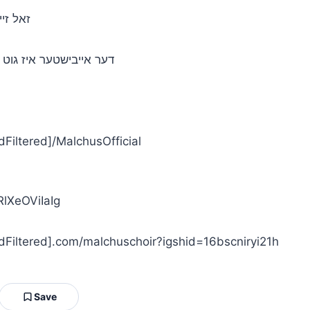
זאל זיי
דער אייבישטער איז גוט –
• מקהלת מלכות ב[]/MalchusOfficial
lXeOViIaIg
• מקהלת מלכות ב[red].com/malchuschoir?igshid=16bscniryi21h
Save