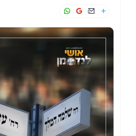
W
G
E
S
h
m
m
h
at
ai
ai
ar
s
l
l
e
A
p
p