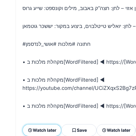
ן אזוי – לחן: חצה”ק באבוב, מילים וקונספט: שייע גרוס
 לחן: יואליש טייטלבוים, ביצוע במקור: יששכר גוטמאן
#חתונה #מלכות #אושי_לנדסמן
WordFiltered] ◄ https://[WordFiltered
• מקהלת מלכות ב[WordFiltered] ◄
https://youtube.com/channel/UCiZXqxS2Bg7zR
WordFiltered] ◄ https://[WordFilte
Watch later
Save
Watch later