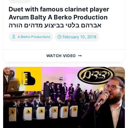
שירה
Duet with famous clarinet player
Avrum Balty A Berko Production
אברהם בלטי בביצוע מדהים הורה
February 10, 2018
A Berko Productions
DUET
WATCH VIDEO
WITH
FAMOUS
CLARINET
PLAYER
AVRUM
BALTY
A
BERKO
PRODUCTION
אברהם
בלטי
בביצוע