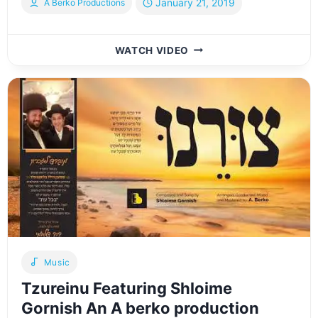
January 21, 2019
A Berko Productions
“IM
WATCH VIDEO
ESHKOCHEICH
YERUSHALAYIM”
FEAT.
AVRUMI
BERKO,
ISSAC
HONIG,
SHULEM
BRODT,
YEDIDIM
CHOIR
Music
Tzureinu Featuring Shloime
Gornish An A berko production