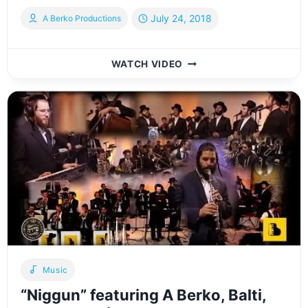
July 24, 2018
A Berko Productions
TZUREINU
WATCH VIDEO
FEATURING
SHLOIME
GORNISH
AN
A
BERKO
PRODUCTION
Music
“Niggun” featuring A Berko, Balti,