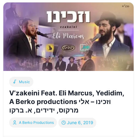
שירה.אברמי
ברקו-שרים
קטע
מנוסח
וויז’ניץ
AHERLE
SAMET,
SHIRA
CHOIR,
ABERKO
PRODUCTION
Music
V’zakeini Feat. Eli Marcus, Yedidim,
A Berko productions וזכינו – אלי
מרקוס, ידידים, א. ברקו
June 6, 2019
A Berko Productions