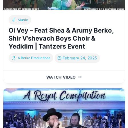
|
נוסטלגיה
פרחי
Music
מיאמי
Oi Vey – Feat Shea & Arumy Berko,
Shir V’shevach Boys Choir &
Yedidim | Tantzers Event
February 24, 2025
A Berko Productions
OI
WATCH VIDEO
VEY
–
FEAT
SHEA
&
ARUMY
BERKO,
SHIR