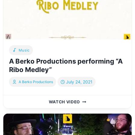
SHEA
&
AVRUMI
BERKO
&
SHIRA
CHOIR
Music
A Berko Productions performing “A
Ribo Medley”
July 24, 2021
A Berko Productions
A
WATCH VIDEO
BERKO
PRODUCTIONS
PERFORMING
“A
RIBO