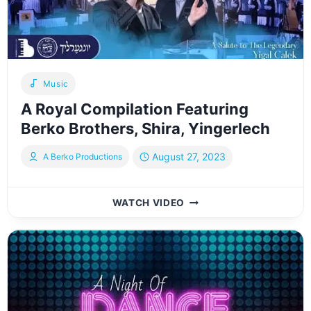
V’SHEVACH
BOYS
CHOIR
&
YEDIDIM
|
Music
TANTZERS
A Royal Compilation Featuring
EVENT
Berko Brothers, Shira, Yingerlech
August 27, 2023
A Berko Productions
A
WATCH VIDEO
ROYAL
COMPILATION
FEATURING
BERKO
BROTHERS,
SHIRA,
YINGERLECH