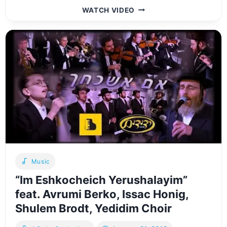
V’ZAKEINI
WATCH VIDEO
FEAT.
ELI
MARCUS,
YEDIDIM,
A
BERKO
PRODUCTIONS
וזכינו
–
אלי
מרקוס,
ידידים,
א.
ברקו
Music
“Im Eshkocheich Yerushalayim”
feat. Avrumi Berko, Issac Honig,
Shulem Brodt, Yedidim Choir