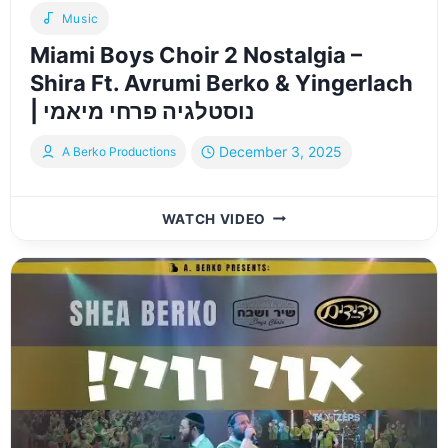
Music
Miami Boys Choir 2 Nostalgia –
Shira Ft. Avrumi Berko & Yingerlach
| נוסטלגיה פרחי מיאמי
December 3, 2025
A Berko Productions
MIAMI
WATCH VIDEO
BOYS
CHOIR
2
NOSTALGIA
–
SHIRA
FT.
AVRUMI
BERKO
&
YINGERLACH