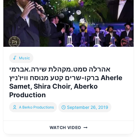
MEDLEY”
Music
אהרלה סמט.מקהלת שירה.אברמי
ברקו-שרים קטע מנוסח וויז’ניץ Aherle
Samet, Shira Choir, Aberko
Production
September 26, 2019
A Berko Productions
אהרלה
WATCH VIDEO
סמט.מקהלת