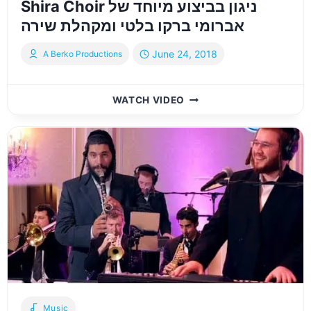
Shira Choir ניגון בביצוע מיוחד של
אברומי ברקו בלטי ומקהלת שירה
June 24, 2018
A Berko Productions
“NIGGUN”
WATCH VIDEO
FEATURING
A
BERKO,
BALTI,
SHIRA
CHOIR
ניגון
בביצוע
מיוחד
של
אברומי
ברקו
בלטי
ומקהלת
Music