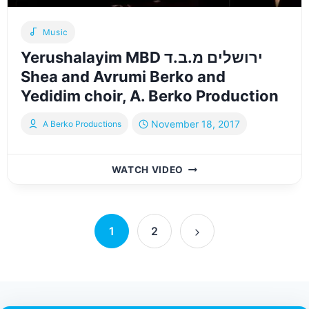
מדהים
הורה
Music
Yerushalayim MBD ירושלים מ.ב.ד
Shea and Avrumi Berko and
Yedidim choir, A. Berko Production
November 18, 2017
A Berko Productions
YERUSHALAYIM
WATCH VIDEO
MBD
ירושלים
מ.ב.ד
Page
SHEA
1
2
AND
Next
navigation
AVRUMI
Page
BERKO
AND
YEDIDIM