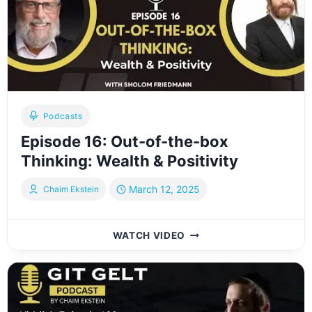
אינשורענס
דארף
איך
האבן
Podcasts
Episode 16: Out-of-the-box
Thinking: Wealth & Positivity
March 12, 2025
Chaim Ekstein
EPISODE
WATCH VIDEO
16:
OUT-
OF-
THE-
BOX