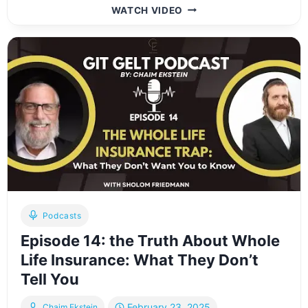
YIDDISH
WATCH VIDEO
EPISODE
128:
“S&P
500
אדער
א
DIVERSIFIED
PORTFOLIO”?
Podcasts
Episode 14: the Truth About Whole
Life Insurance: What They Don’t
Tell You
February 23, 2025
Chaim Ekstein