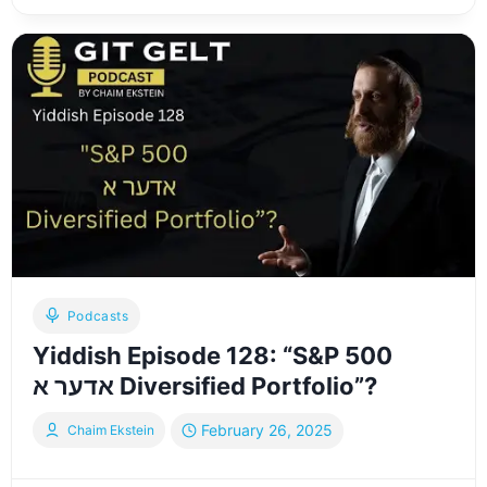
15:
OVERCOMING
OVERWHELM
AND
TAKING
CONTROL
OF
YOUR
FUTURE
Podcasts
Yiddish Episode 128: “S&P 500
אדער א Diversified Portfolio”?
February 26, 2025
Chaim Ekstein