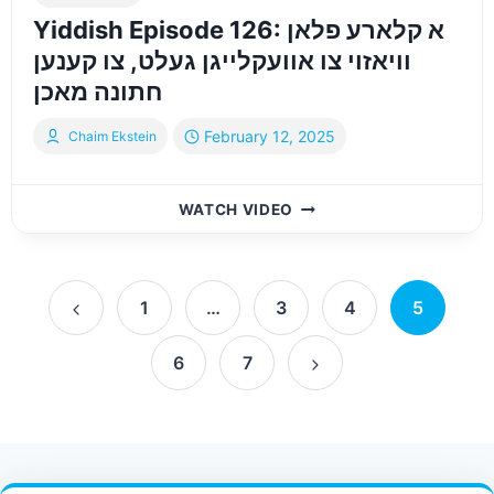
Yiddish Episode 126: א קלארע פלאן
וויאזוי צו אוועקלייגן געלט, צו קענען
חתונה מאכן
February 12, 2025
Chaim Ekstein
YIDDISH
WATCH VIDEO
EPISODE
126:
א
Page
קלארע
1
…
3
4
5
פלאן
Previous
navigation
וויאזוי
6
7
Page
צו
Next
אוועקלייגן
געלט,
Page
צו
קענען
חתונה
Contact Us
FAQ
Bulletin