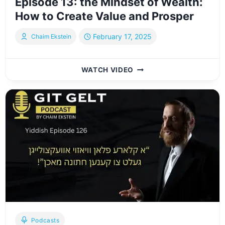
Episode 13: the Mindset of Wealth:
How to Create Value and Prosper
February 17, 2025
Chaim Ekstein
EPISODE
WATCH VIDEO
13:
THE
MINDSET
OF
WEALTH:
HOW
TO
CREATE
VALUE
AND
PROSPER
Podcasts