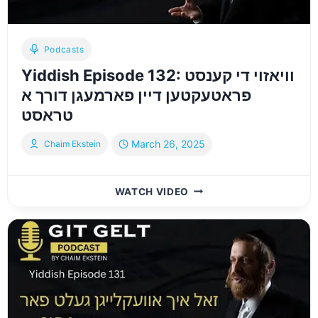
נישט
קיין
געלט
Podcasts
Yiddish Episode 132: וויאזוי די קענסט
פראטעקטען דיין פארמעגן דורך א
טראסט
March 26, 2025
Chaim Ekstein
YIDDISH
WATCH VIDEO
EPISODE
132:
וויאזוי
די
קענסט
פראטעקטען
דיין
פארמעגן