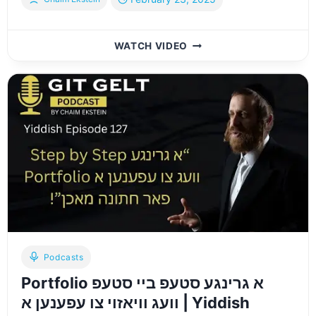
EPISODE
WATCH VIDEO
14:
THE
TRUTH
ABOUT
WHOLE
LIFE
INSURANCE:
WHAT
THEY
DON’T
TELL
YOU
Podcasts
Portfolio א גרינגע סטעפ ביי סטעפ
וועג וויאזוי צו עפענען א | Yiddish