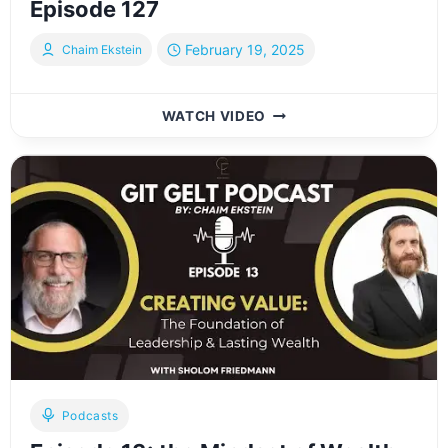
Episode 127
February 19, 2025
Chaim Ekstein
PORTFOLIO
WATCH VIDEO
א
גרינגע
סטעפ
ביי
סטעפ
וועג
וויאזוי
צו
עפענען
א
|
YIDDISH
EPISODE
127
Podcasts