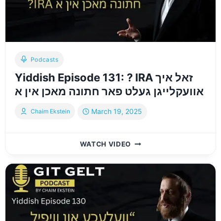
דורך
א
טראסט
Podcasts
Yiddish Episode 131: ? IRA זאל איך
אוועקלייגן געלט פאר חתונה מאכן אין א
March 19, 2025
Chaim Ekstein
YIDDISH
WATCH VIDEO
EPISODE
131:
?
IRA
זאל
איך
אוועקלייגן