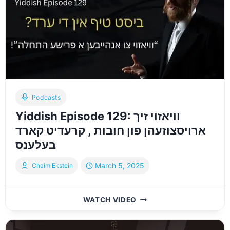
THINKING:
WEALTH
&
POSITIVITY
Podcasts
Yiddish Episode 129: וויאזוי זיך
ארויסצוזעהן פון חובות , קרעדיט קארד
בעלענס
March 5, 2025
Chaim Ekstein
YIDDISH
WATCH VIDEO
EPISODE
129:
וויאזוי