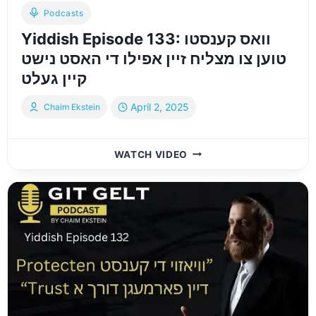
Podcasts
Yiddish Episode 133: וואס קענסטו
טוען צו מצליח זיין אפילו די האסט נישט
קיין געלט
April 2, 2025
Chaim Ekstein
YIDDISH
WATCH VIDEO
EPISODE
133:
וואס
קענסטו
טוען
צו
מצליח
זיין
אפילו
די
האסט