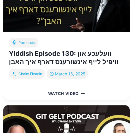
געלט
פאר
חתונה
מאכן
אין
א
Podcasts
Yiddish Episode 130: וועלעכע און
וויפיל לייף אינשורענס דארף איך האבן
March 16, 2025
Chaim Ekstein
YIDDISH
WATCH VIDEO
EPISODE
130:
וועלעכע
און
וויפיל
לייף