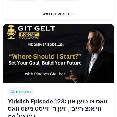
EPISODE
WATCH VIDEO
10:
NO
SAVINGS?
TAKE
CONTROL
AND
MAKE
THE
RIGHT
FINANCIAL
CHOICES
Podcasts
Yiddish Episode 123: וואס צו טוען און
ווי אנצוהייבן, ווען די ווייסט נישט וואס
דיין ציל איז