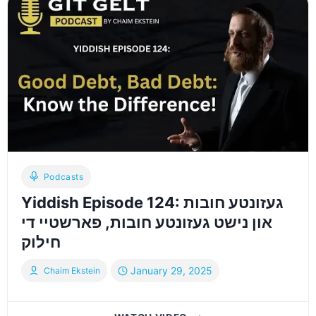
INCOME,
STILL
STRUGGLING?
TAKE
ACTION,
BUILD
CONFIDENCE
&
CONTROL
YOUR
SUCCESS!
Podcasts
Yiddish Episode 124: געזונטע חובות
און נישט געזונטע חובות, פארשטיי די
חילוק
January 29, 2025
Chaim Ekstein
YIDDISH