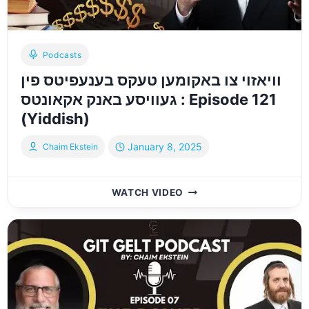
Podcasts
וויאזוי צו באקומען טעקס בענעפיטס פין
געוויסע באנק אקאונטס : Episode 121
(Yiddish)
January 8, 2025
Chaim Ekstein
וויאזוי
WATCH VIDEO
צו
באקומען
טעקס
בענעפיטס
פין
געוויסע
באנק
אקאונטס