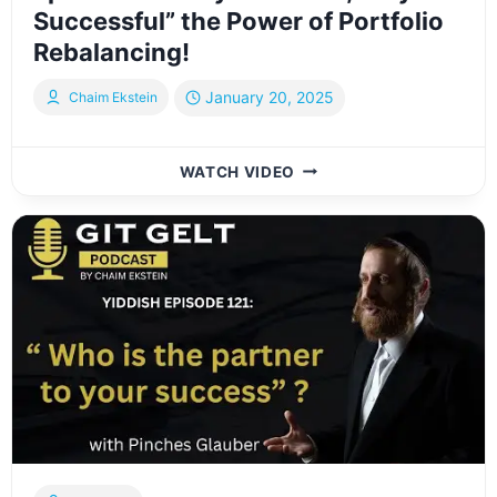
Successful” the Power of Portfolio
Rebalancing!
January 20, 2025
Chaim Ekstein
EPISODE
WATCH VIDEO
9:
“STAY
BALANCED,
STAY
SUCCESSFUL”
THE
POWER
OF
PORTFOLIO
REBALANCING!