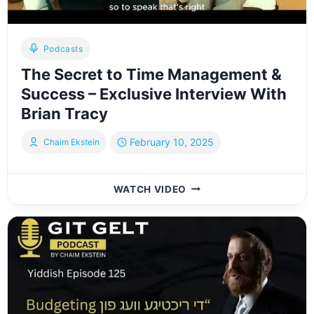
Podcasts
The Secret to Time Management &
Success – Exclusive Interview With
Brian Tracy
February 10, 2025
Chaim Ekstein
THE
WATCH VIDEO
SECRET
TO
TIME
MANAGEMENT
&
SUCCESS
–
EXCLUSIVE