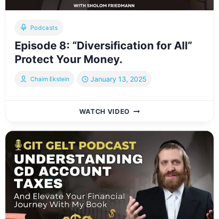
לעבן
Podcasts
Episode 8: “Diversification for All”
Protect Your Money.
January 13, 2025
Chaim Ekstein
EPISODE
WATCH VIDEO
8:
“DIVERSIFICATION
FOR
ALL”
PROTECT
YOUR
MONEY.