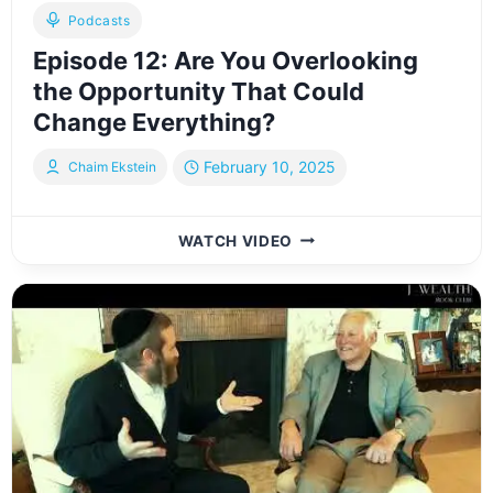
Podcasts
Episode 12: Are You Overlooking
the Opportunity That Could
Change Everything?
February 10, 2025
Chaim Ekstein
EPISODE
WATCH VIDEO
12:
ARE
YOU
OVERLOOKING
THE
OPPORTUNITY
THAT
COULD
CHANGE
EVERYTHING?