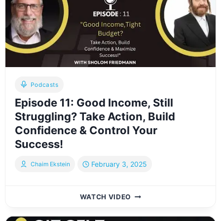
די
מאן
און
די
ווייב,
וויאזוי
עס
צו
Podcasts
טוען
Episode 11: Good Income, Still
ריכטיג
Struggling? Take Action, Build
Confidence & Control Your
Success!
February 3, 2025
Chaim Ekstein
EPISODE
WATCH VIDEO
11:
GOOD