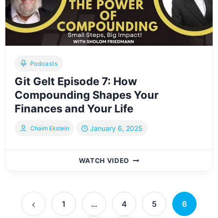
:
EPISODE
121
(YIDDISH)
Podcasts
Git Gelt Episode 7: How
Compounding Shapes Your
Finances and Your Life
January 6, 2025
Chaim Ekstein
GIT
WATCH VIDEO
GELT
EPISODE
7:
Page
HOW
1
…
4
5
6
COMPOUNDING
Previous