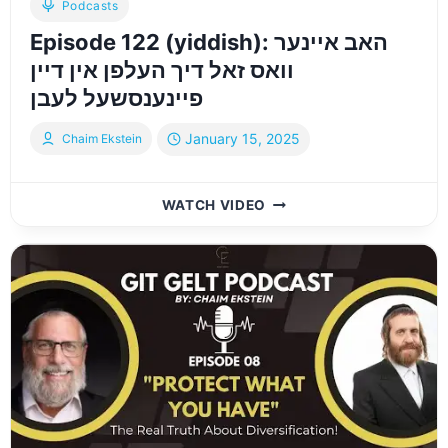
Podcasts
Episode 122 (yiddish): האב איינער
וואס זאל דיך העלפן אין דיין
פיינענסשעל לעבן
January 15, 2025
Chaim Ekstein
EPISODE
WATCH VIDEO
122
(YIDDISH):
האב
איינער
וואס
זאל
דיך
העלפן
אין
דיין
פיינענסשעל