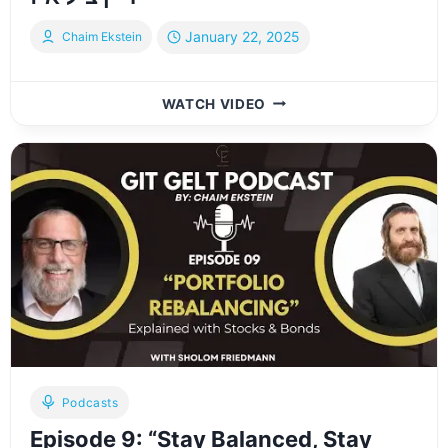
January 22, 2025
Chaim Ekstein
YIDDISH
WATCH VIDEO
EPISODE
123:
וואס
צו
טוען
און
ווי
אנצוהייבן,
ווען
די
ווייסט
נישט
וואס
דיין
Podcasts
ציל
Episode 9: “Stay Balanced, Stay
איז