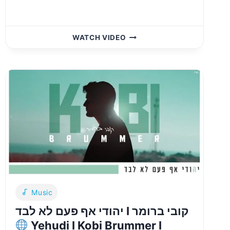
קובי
WATCH VIDEO
ברומר
&
ארי
גולדוואג
–
הושענא
|
KOBI
BRUMMER
&
ARI
GOLDWAG
–
HOSHANA
Music
יהודי אף פעם לא לבד I קובי ברומר
Yehudi I Kobi Brummer I