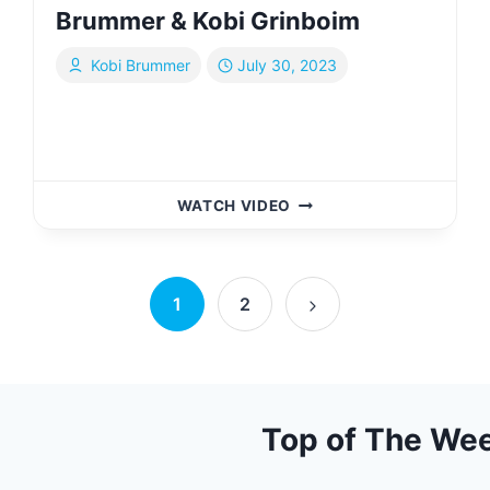
Brummer & Kobi Grinboim
Kobi Brummer
July 30, 2023
ואהבת
WATCH VIDEO
I
קובי
ברומר
&
1
2
קובי
Next
גרינבוים
Page
VEOHAVTO
I
KOBI
Top of The We
BRUMMER
&
KOBI