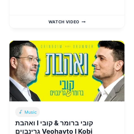
קומזיץ
WATCH VIDEO
הלל
וגאולה
–
קובי
ברומר
&
אורייתא
נוקדים
|
KOBI
BRUMER
&
YESHIVAS
ORAYSA
Music
–
KUMZITZ
ואהבת I קובי ברומר & קובי
HALLEL
גרינבוים Veohavto I Kobi