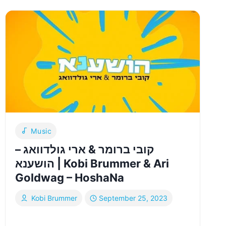
בא
לי
|
KOBI
BRUMMER
–
BA
LI
Music
קובי ברומר & ארי גולדוואג –
הושענא | Kobi Brummer & Ari
Goldwag – HoshaNa
Kobi Brummer
September 25, 2023