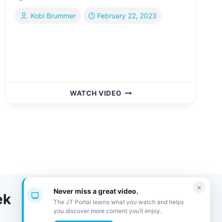
Kobi Brummer
February 22, 2023
יהודי
WATCH VIDEO
אף
פעם
לא
לבד
I
קובי
ברומר
YEHUDI
×
Never miss a great video.
ek
I
The JT Portal learns what you watch and helps
KOBI
you discover more content you’ll enjoy.
BRUMMER