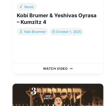
Music
Kobi Brumer & Yeshivas Oyrasa
– Kumzitz 4
Kobi Brummer
October 1, 2025
KOBI
WATCH VIDEO
BRUMER
&
YESHIVAS
OYRASA
–
KUMZITZ
4