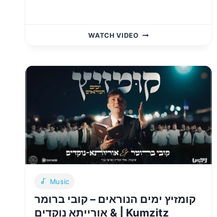
קובי
WATCH VIDEO
ברומר
–
השם
ישמור
[ווקאלי]
|
KOBI
BRUMMER
–
HASHEM
YISHMOR
[ACAPELLA]
Music
קומזיץ ימים הנוראים – קובי ברומר
& אורייתא נוקדים | Kumzitz