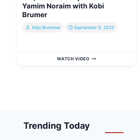
Yamim Noraim with Kobi
Brumer
Kobi Brummer
September 9, 2023
קומזיץ
WATCH VIDEO
ימים
הנוראים
–
Page
קובי
ברומר
navigation
&
אורייתא
נוקדים
|
Trending Today
KUMZITZ
YAMIM
NORAIM