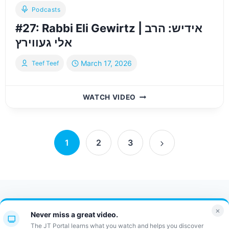
Podcasts
#27: Rabbi Eli Gewirtz | אידיש: הרב
אלי געווירץ
March 17, 2026
Teef Teef
#27:
WATCH VIDEO
RABBI
ELI
GEWIRTZ
Page
|
1
2
3
אידיש:
Next
navigation
הרב
Page
אלי
געווירץ
Contact Us
FAQ
Bulletin
×
Never miss a great video.
JT Portal
The JT Portal learns what you watch and helps you discover