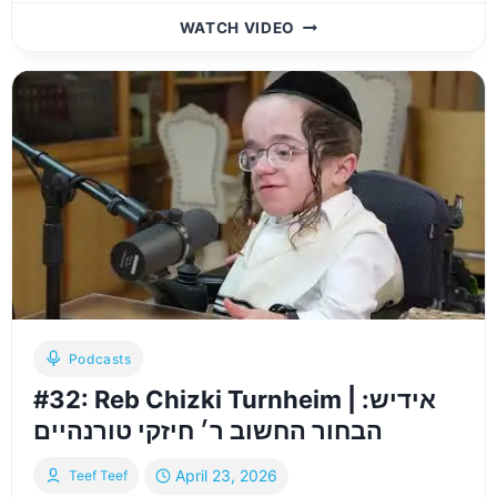
#33:
WATCH VIDEO
REB
YERUCHAM
WINKLER
ON
LOSING
A
SON
TO
DRUG
ADDICTION
–
אידיש:
ר׳
ירוחם
Podcasts
ווינקלער
#32: Reb Chizki Turnheim | אידיש:
הבחור החשוב ר׳ חיזקי טורנהיים
April 23, 2026
Teef Teef