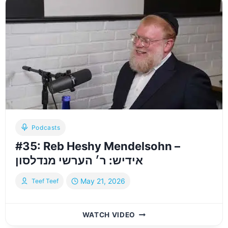
ADVISED
–
SHLOIME
SITS
DOWN
WITH
R’
YOEL
YESHIA
HESHIL
BLUM
TO
Podcasts
DISCUSS
#35: Reb Heshy Mendelsohn –
THE
TAKEDOWN
אידיש: ר׳ הערשי מנדלסון
OF
LEV
May 21, 2026
Teef Teef
TAHOR
|
מומלץ
#35:
WATCH VIDEO
שיקול
REB