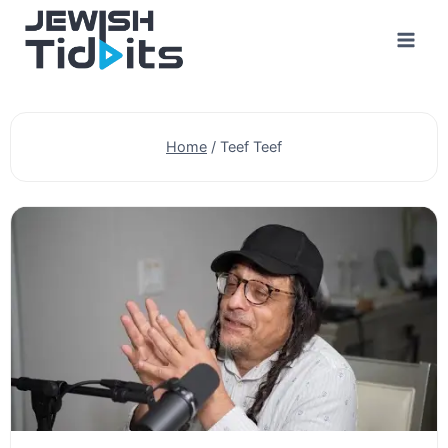
Skip
to
content
Home
/
Teef Teef