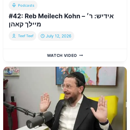
Podcasts
#42: Reb Meilech Kohn – אידיש: ר׳
מיילך קאהן
July 12, 2026
Teef Teef
#42:
WATCH VIDEO
REB
MEILECH
KOHN
–
אידיש:
ר׳
מיילך
קאהן