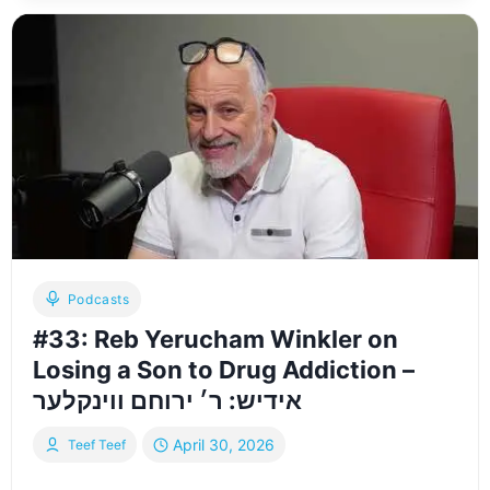
דעת
HESHY
מצד
MENDELSOHN
הצופים
–
אידיש:
–
ר׳
שלמה
הערשי
יושב
מנדלסון
עם
ר’
יואל
ישעיה
העשיל
בלום
Podcasts
כדי
לדון
#33: Reb Yerucham Winkler on
בהפלת
Losing a Son to Drug Addiction –
לב
טהור
אידיש: ר׳ ירוחם ווינקלער
April 30, 2026
Teef Teef