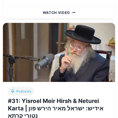
#32:
WATCH VIDEO
REB
CHIZKI
TURNHEIM
|
אידיש:
הבחור
החשוב
ר׳
חיזקי
טורנהיים
Podcasts
#31: Yisroel Meir Hirsh & Neturei
Karta | אידיש: ישראל מאיר הירש פון
נטורי קרתא