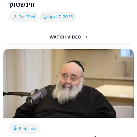
ווינשטוק
April 7, 2026
Teef Teef
#30:
WATCH VIDEO
REB
YAIR
WEINSTOCK
–
ר׳
יאיר
ווינשטוק
Podcasts