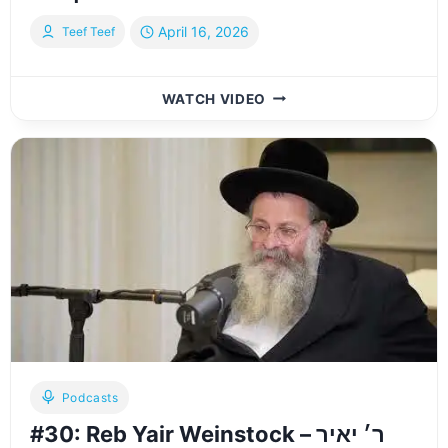
April 16, 2026
Teef Teef
#31:
WATCH VIDEO
YISROEL
MEIR
HIRSH
&
NETUREI
KARTA
|
אידיש:
ישראל
מאיר
הירש
פון
נטורי
קרתא
Podcasts
#30: Reb Yair Weinstock – ר׳ יאיר