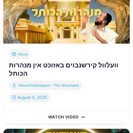
אין
דער
וועלט
|
SUKKAHS
IN
JERUSALEM
–
THE
More
MOST
וועלוול קירשנבוים באזוכט אין מנהרות
BEAUTIFUL
SUKKAH
הכותל
IN
THE
Velvel Kirshinbaum - The Yerushalmi
WORLD
August 5, 2025
וועלוול
WATCH VIDEO
קירשנבוים
באזוכט