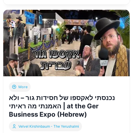
האירוע
שכולם
מדברים
עליו:
וועלווא
באקספו
הבנייה
החרדי
הגדול
בעולם
של
׳מלאכתם׳
More
נכנסתי לאקספו של חסידות גור – ולא
האמנתי מה ראיתי | at the Ger
Business Expo (Hebrew)
Velvel Kirshinbaum - The Yerushalmi