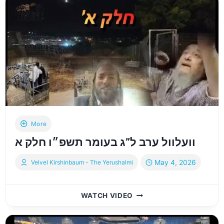
ערב
לג
בעומר
תשפ״ו
חלק
ב׳
More
וועלוול ערב ל”ג בעומר תשפ״ו חלק א
May 4, 2026
Velvel Kirshinbaum - The Yerushalmi
וועלוול
WATCH VIDEO
ערב
ל”ג