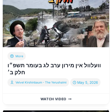
אין
מירון
תשפ”ו
More
וועלוול אין מירון ערב לג בעומר תשפ״ו
חלק ב׳
May 5, 2026
Velvel Kirshinbaum - The Yerushalmi
וועלוול
WATCH VIDEO
אין
מירון