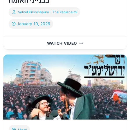
בבנייני האומה
Velvel Kirshinbaum - The Yerushalmi
January 10, 2026
אקספו
WATCH VIDEO
קרלין
–
מיט
וועלווא
קירשנבוים
בבנייני
האומה
More