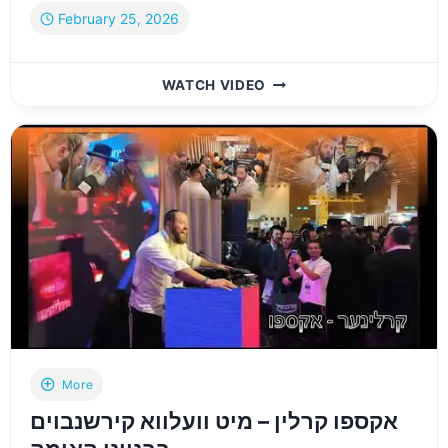
February 25, 2026
נכנסתי
WATCH VIDEO
לאקספו
של
חסידות
גור
–
ולא
האמנתי
מה
ראיתי
|
AT
THE
GER
BUSINESS
More
EXPO
אקספו קרלין – מיט וועלווא קירשנבוים
(HEBREW)