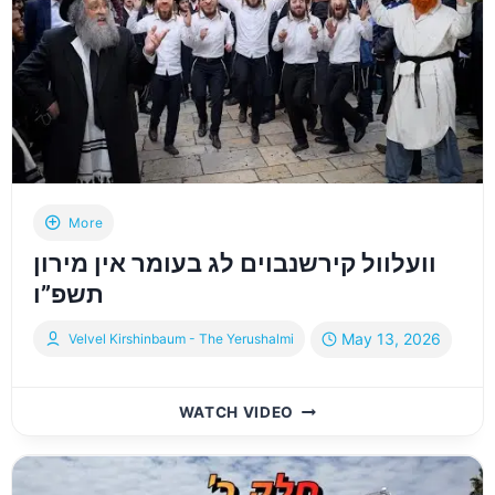
בכל
העולם
|
THE
STORY
OF
THE
IRANIAN
MISSILE
THAT
More
MADE
וועלוול קירשנבוים לג בעומר אין מירון
HEADLINES
AROUND
תשפ”ו
THE
WORLD
May 13, 2026
Velvel Kirshinbaum - The Yerushalmi
וועלוול
WATCH VIDEO
קירשנבוים
לג
בעומר