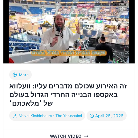
בעומר
תשפ״ו
חלק
א
More
זה האירוע שכולם מדברים עליו: וועלווא
באקספו הבנייה החרדי הגדול בעולם
של ׳מלאכתם׳
April 26, 2026
Velvel Kirshinbaum - The Yerushalmi
זה
WATCH VIDEO