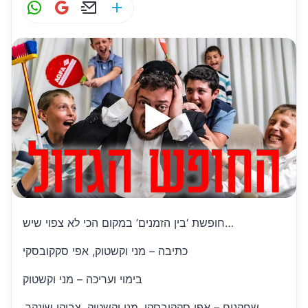
W
G
E
S
h
m
m
h
at
ai
ai
ar
s
l
l
e
A
p
p
חופשת ‘בין הזמנים’ במקום הכי לא צפוי שיש…
כתיבה – מני וקשטוק, אפי סקקובסקי
בימוי ועריכה – מני וקשטוק
שחקנים – אפי סקקובסקי, מני וקשטוק, צביקי שינקר,