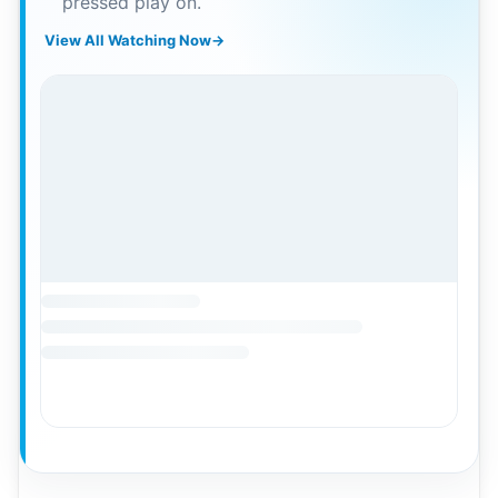
pressed play on.
View All Watching Now
→