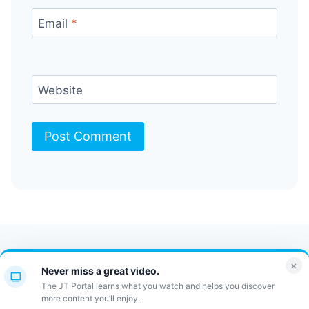
Email
*
Website
Contact Us
FAQ
Bulletin
×
Never miss a great video.
JT Portal
The JT Portal learns what you watch and helps you discover
more content you’ll enjoy.