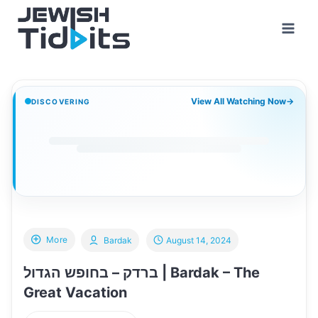
Skip
to
content
View All Watching Now
→
DISCOVERING
More
Bardak
August 14, 2024
ברדק – בחופש הגדול | Bardak – The
Great Vacation