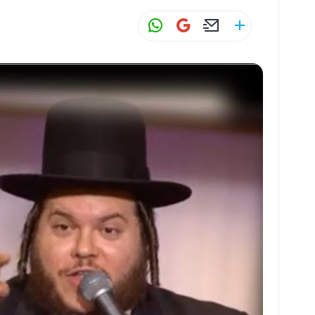
W
G
E
S
h
m
m
h
at
ai
ai
ar
s
l
l
e
A
p
p