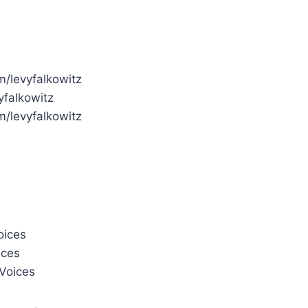
m/levyfalkowitz
yfalkowitz
m/levyfalkowitz
oices
ices
vVoices