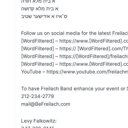
א בית מלא תורה
א בית מלא קדושה
ס׳איז א אידישער שטיב
Follow us on social media for the latest Freila
[WordFiltered] – https://www.[WordFiltered].c
[WordFiltered] – https:// [WordFiltered].com/
[WordFiltered] – https://[WordFiltered]/freila
[WordFiltered] – https://www.[WordFiltered].
YouTube – https://www.youtube.com/freilach
To have Freilach Band enhance your event or 
212-234-2779
mail@BeFreilach.com
Levy Falkowitz: