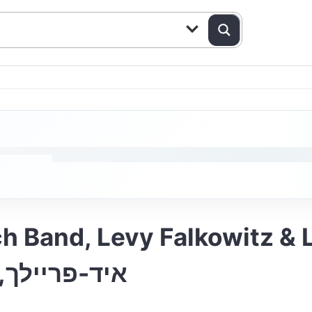
nd, Levy Falkowitz & Lev |אוינט א
איד-פריילך,