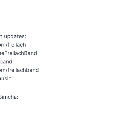
ch updates:
om/freilach
TheFreilachBand
chband
com/freilachband
music
Simcha: