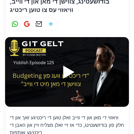
בודזשעטינג, צווישן די מאן און די ווייב,
וויאזוי עס צו טוען ריכטיג
W
G
E
S
h
m
m
h
at
ai
ai
ar
s
l
l
e
A
p
p
וויאזוי די מאן און די ווייב זאלן טוען די ריכטיגע זאך און די
חלק פון בודזשעטינג, כדי אז זיי זאלן מצליח זיין און האבן די
ריכטיגע שותפות