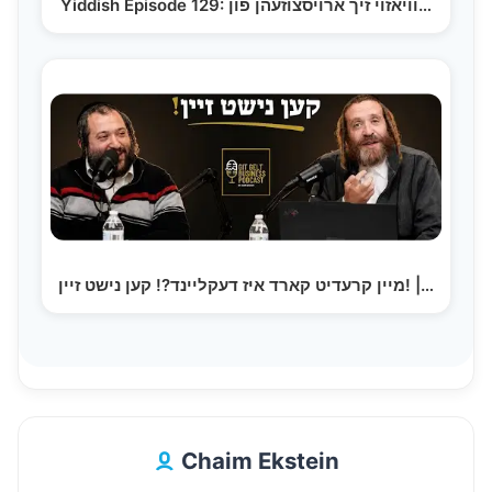
Yiddish Episode 129: וויאזוי זיך ארויסצוזעהן פון…
מיין קרעדיט קארד איז דעקליינד?! קען נישט זיין! |…
Chaim Ekstein