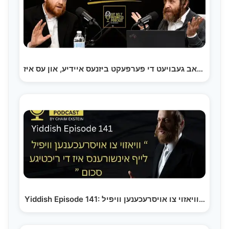
כ׳האב געבויעט די פערפעקט ביזנעס איידיע, און עס איז…
Yiddish Episode 141: וויאזוי צו אויסרעכענען וויפיל…