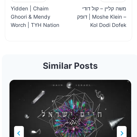
Yidden | Chaim
משה קליין – קול דודי
navigation
Ghoori & Mendy
דופק | Moshe Klein –
Worch | TYH Nation
Kol Dodi Dofek
Similar Posts