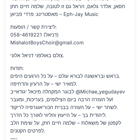
חסאן, אלדר גלאם, הראל גם זו לטובה, שלמה חיים חתן
מאסטרינג: פרדי פביאן – Eph-Jay Music
ליצירת קשר / הופעות:
058-4619221 (דניאל)
MishalotBoysChoir@gmail.com
צולם באולפני דניאל אלוני.
תודות:
בראש ובראשונה לבורא עולם – על כל הרגעים היפים.
למאיר ישי – על הרעיון והדחיפה.
לבוגר המקהלה מיכאל יגודאייב @Michae_yegudayev
על העזרה הרבה ביום הצילומים, בעריכות, ומעבר!
לשחר ישי – על העזרה בבניית הכוריאוגרפיה לריקוד.
ליהודית בך – על הייעוץ והליווי לאורך כל הדרך.
לקפטן של משאלות – שלמה חיים חתן, על שימת הלב
לפרטים הקטנים.
—-