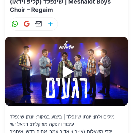
שינפלד (קליפ וידאו) | Meshalot Boys
Choir – Regaim
W
G
E
S
h
m
m
h
at
ai
ai
ar
s
l
l
e
A
p
p
מילים ולחן: יונתן שינפלד | ביצוע במקור: יונתן שינפלד
עיבוד והפקה מוזיקלית: דניאל ישי
ילדי משאלות (א’-ב’): אדיר עמר, אחיה בדש, איתמר