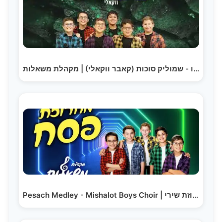
תדבר איתו - שמוליק סוכות (קאבר ווקאלי) | מקהלת משאלות
Pesach Medley - Mishalot Boys Choir | מחרוזת שירי…