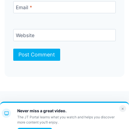
Email
*
Website
Contact Us
FAQ
Bulletin
×
Never miss a great video.
JT Portal
The JT Portal learns what you watch and helps you discover
more content you’ll enjoy.