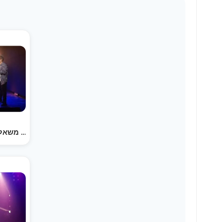
רגעים - מקהלת משאלות | קאבר יונתן שינפלד (קליפ…