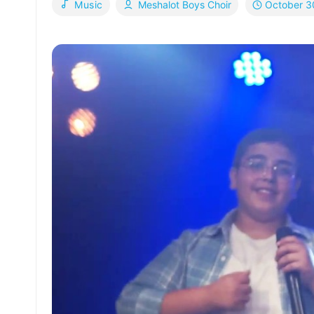
October 3
Music
Meshalot Boys Choir