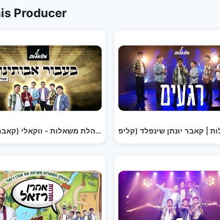
is Producer
בעבור אבותינו - מקהלת משאלות - ווקאלי (קאבר נפתלי…
משאלות - מ | Mishalot…