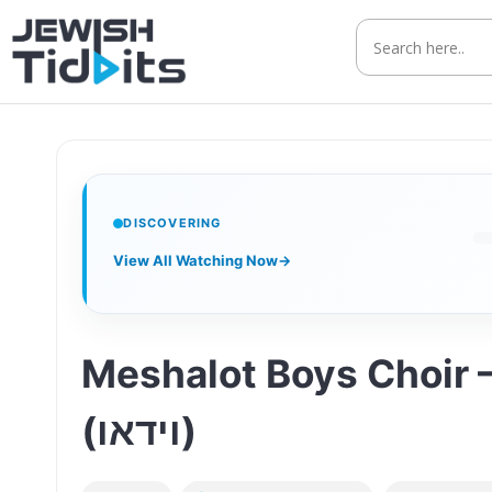
Skip
to
content
DISCOVERING
View All Watching Now
→
Meshalot Boys Choir – Yehudi Ze Hach
(וידאו)