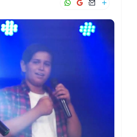
W
G
E
S
h
m
m
h
at
ai
ai
ar
s
l
l
e
A
p
p