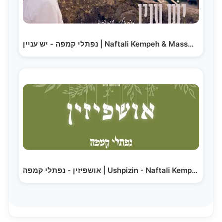
נפתלי קמפה - יש עניין | Naftali Kempeh & MassMutual…
אושפיזין - נפתלי קמפה | Ushpizin - Naftali Kempeh