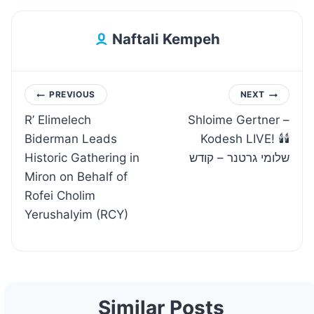
Naftali Kempeh
Post
PREVIOUS
NEXT
R’ Elimelech
Shloime Gertner –
navigation
Biderman Leads
Kodesh LIVE! 🕯🕯
Historic Gathering in
שלומי גרטנר – קודש‏
Miron on Behalf of
Rofei Cholim
Yerushalyim (RCY)
Similar Posts