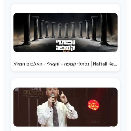
נפתלי קמפה - ווקאלי - האלבום המלא | Naftali Kempeh -…