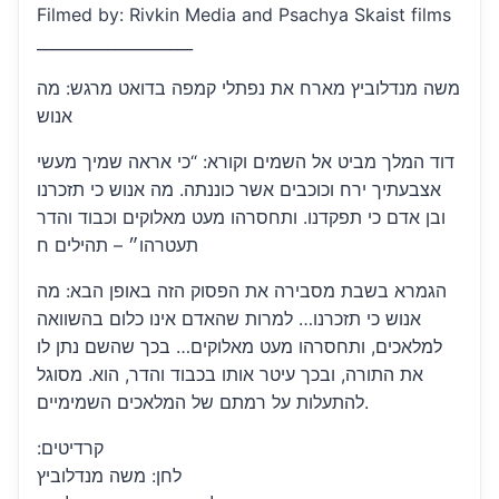
Filmed by: Rivkin Media and Psachya Skaist films
____________________
משה מנדלוביץ מארח את נפתלי קמפה בדואט מרגש: מה
אנוש
דוד המלך מביט אל השמים וקורא: “כי אראה שמיך מעשי
אצבעתיך ירח וכוכבים אשר כוננתה. מה אנוש כי תזכרנו
ובן אדם כי תפקדנו. ותחסרהו מעט מאלוקים וכבוד והדר
תעטרהו״ – תהילים ח
הגמרא בשבת מסבירה את הפסוק הזה באופן הבא: מה
אנוש כי תזכרנו… למרות שהאדם אינו כלום בהשוואה
למלאכים, ותחסרהו מעט מאלוקים… בכך שהשם נתן לו
את התורה, ובכך עיטר אותו בכבוד והדר, הוא. מסוגל
להתעלות על רמתם של המלאכים השמימיים.
:קרדיטים
לחן: משה מנדלוביץ