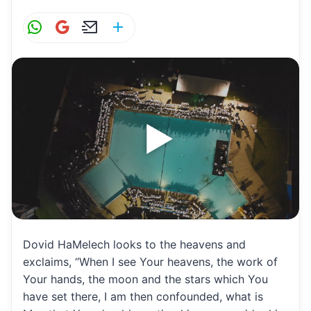
W
G
E
S
h
m
m
h
at
ai
ai
ar
s
l
l
e
A
p
p
Dovid HaMelech looks to the heavens and
exclaims, “When I see Your heavens, the work of
Your hands, the moon and the stars which You
have set there, I am then confounded, what is