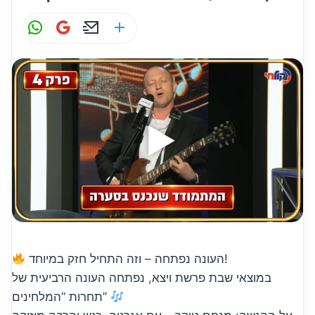
W
G
E
S
h
m
m
h
at
ai
ai
ar
s
l
l
e
A
p
p
העונה נפתחה – וזה התחיל חזק במיוחד!
במוצאי שבת פרשת ויצא, נפתחה העונה הרביעית של
תחרות “המלחינים”