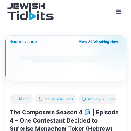
Skip
to
content
View All Watching Now
→
DISCOVERING
Music
Menachem Toker
January 8, 2026
The Composers Season 4
| Episode
4 – One Contestant Decided to
Surprise Menachem Toker (Hebrew)