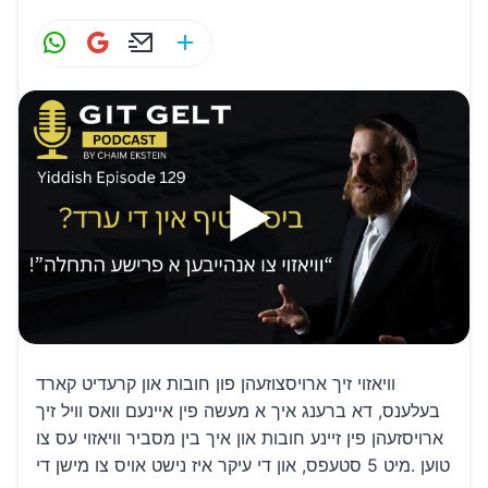
W
G
E
S
h
m
m
h
at
ai
ai
ar
s
l
l
e
A
p
p
וויאזוי זיך ארויסצוזעהן פון חובות און קרעדיט קארד
בעלענס, דא ברענג איך א מעשה פין איינעם וואס וויל זיך
ארויסזעהן פין זיינע חובות און איך בין מסביר וויאזוי עס צו
טוען .מיט 5 סטעפס, און די עיקר איז נישט אויס צו מישן די