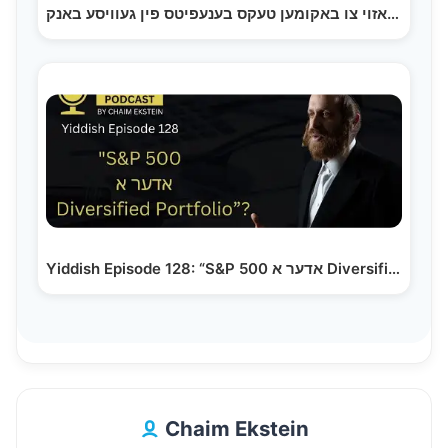
וויאזוי צו באקומען טעקס בענעפיטס פין געוויסע באנק…
Yiddish Episode 128: “S&P 500 אדער א Diversified Portfolio”?
Chaim Ekstein