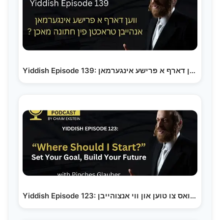
Yiddish Episode 139: ווען דארף א פרישע אינגערמאן…
Yiddish Episode 123: וואס צו טוען און ווי אנצוהייבן,…