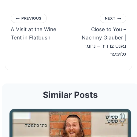
Post
PREVIOUS
NEXT
A Visit at the Wine
Close to You –
navigation
Tent in Flatbush
Nachmy Glauber |
נאנט צו דיר – נחמי
גלויבער
Similar Posts