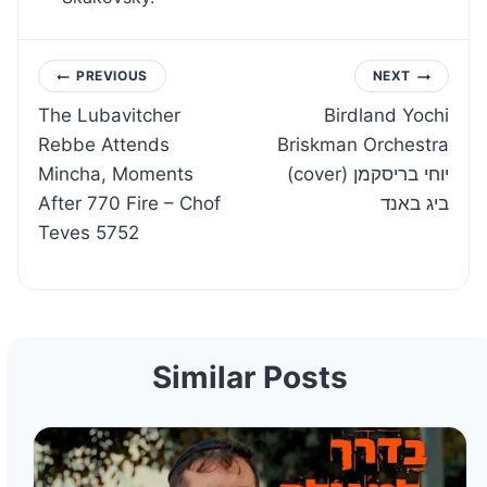
Post
PREVIOUS
NEXT
The Lubavitcher
Birdland Yochi
navigation
Rebbe Attends
Briskman Orchestra
Mincha, Moments
(cover) יוחי בריסקמן
After 770 Fire – Chof
ביג באנד
Teves 5752
Similar Posts