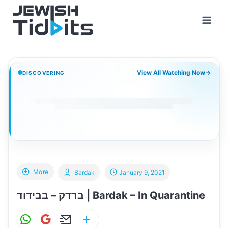
Skip
to
content
View All Watching Now
→
DISCOVERING
More
Bardak
January 9, 2021
ברדק – בבידוד | Bardak – In Quarantine
W
G
E
S