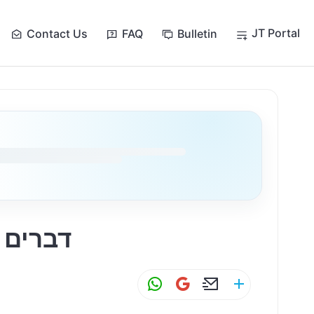
JT Portal
Contact Us
FAQ
Bulletin
דברים 
W
G
E
S
h
m
m
h