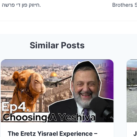
חיזוק פון די פרשה ר יונתן שווארץ פרשת יתרו. ס’איז איז ביטער צי זיין אליין.
Brothers 
Similar Posts
The Eretz Yisrael Experience –
J