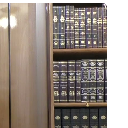
at
ai
ai
ar
s
l
l
e
A
p
p