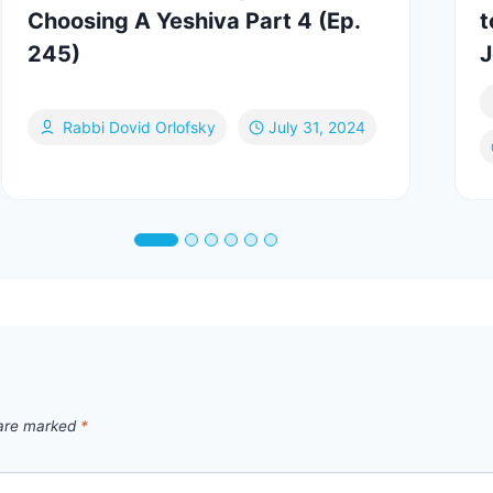
Choosing A Yeshiva Part 4 (Ep.
t
245)
J
Rabbi Dovid Orlofsky
July 31, 2024
 are marked
*