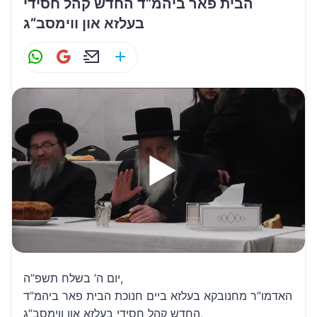
הבית פאר ביהמ”ד החדש קהל חסידי
בעלזא און ווימסב”ג
W
G
E
S
h
m
m
h
at
ai
ai
ar
s
l
l
e
A
p
p
יום ה’ בשלח תשפ”ה,
האדמו”ר מחנובקא בעלזא ביים חנוכת הבית פאר ביהמ”ד
החדש קהל חסידי בעלזא און ווימסב”ג,