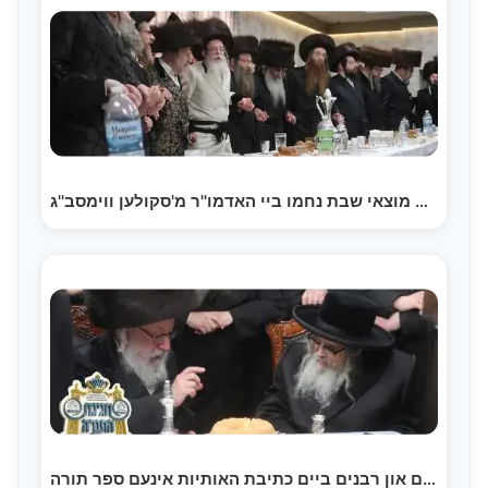
סעודת הודאה מוצאי שבת נחמו ביי האדמו''ר מ'סקולען ווימסב''ג
אדמו"רים און רבנים ביים כתיבת האותיות אינעם ספר תורה…