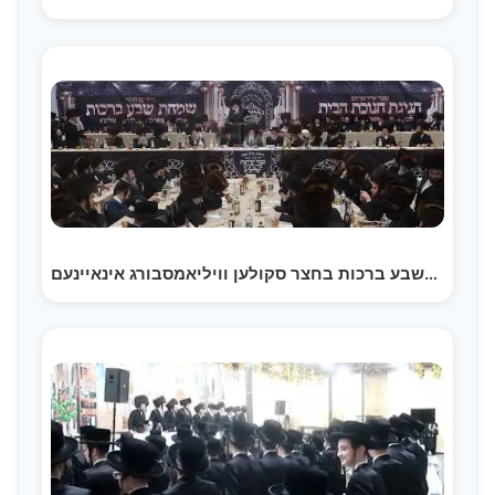
שמחות השבע ברכות בחצר סקולען וויליאמסבורג אינאיינעם…