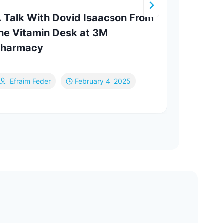
 Talk With Dovid Isaacson From
Trum
he Vitamin Desk at 3M
Trump
Pharmacy
Line
Th
Efraim Feder
February 4, 2025
No