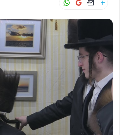
W
G
E
S
h
m
m
h
at
ai
ai
ar
s
l
l
e
A
p
p