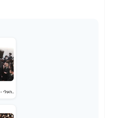
שמחת בית סערדאהעלי - תולדות יהודה סטוטשין - מצוה…