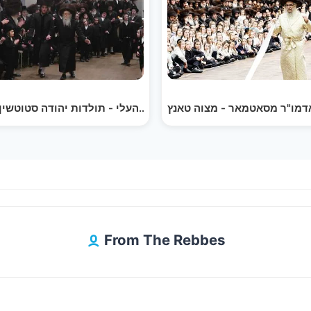
שמחת בית סערדאהעלי - תולדות יהודה סטוטשין - מצוה…
דמו"ר מסאטמאר - מצוה טאנץ
כינוס "אה
From The Rebbes