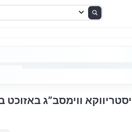
טריווקא ווימסב”ג באזוכט ב
ו