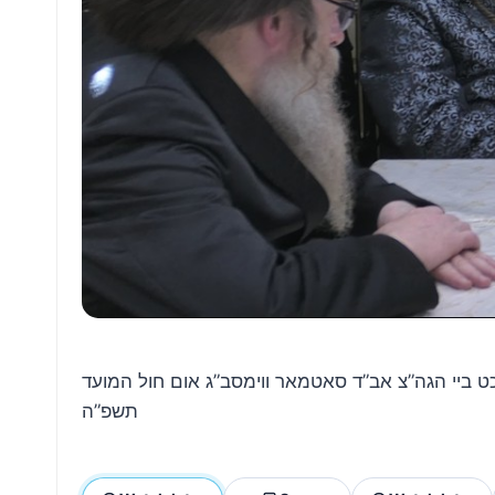
ט ביי הגה”צ אב”ד סאטמאר ווימסב”ג אום חול המועד
תשפ”ה