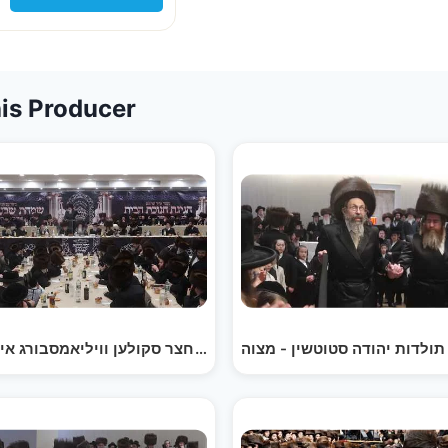
is Producer
שמחות השבע ברכות בחצר סקולען וויליאמסבורג אינאיינעם…
האדמו''ר מ'סאטמאר