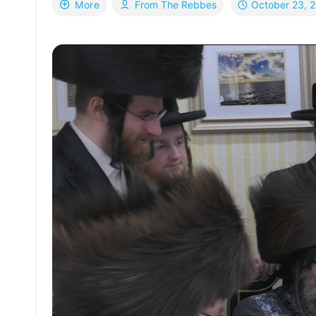
October 23, 
More
From The Rebbes