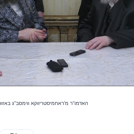
האדמו”ר מ’ראחמיסטריווקא ווימסב”ג באזוכ