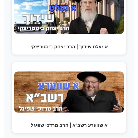
א געלט שידוך | הרב יצחק ביסטריצקי
א שווערע רשב"א | הרב מרדכי שפיגל