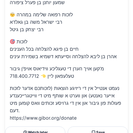
שמעון יוחנן בן פערל ציפורה
לזכות רפואה שלימה במהרה
רבי ישראל משה בן גאלדא
רבי יצחק בן גיטל
לזכות
חיים בן פיגא להצלחה בכל הענינים
אהרן בן ליבא להצלחה וסייעתא דשמיא בשמירת עינים
מ’קען אויך הערן די טעגליכע ווידיאוס אויפ’ן גיבור
טעלעפאון ליין
718.400.7712
נעמט אנטייל אין די ריזיגע הוצאות (לזכותכם אדער לזכות
אייער נאנטע) און ווערט א שותף מיט די ווייטגרייכענדע
פעולות פון גיבור און אין די גרויסע זכותים וואס קומען מיט
דעם.
https://www.gibor.org/donate
Watch later
Save