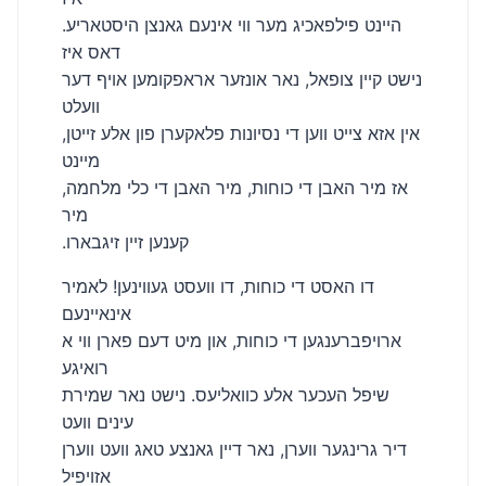
היינט פילפאכיג מער ווי אינעם גאנצן היסטאריע.
דאס איז
נישט קיין צופאל, נאר אונזער אראפקומען אויף דער
וועלט
אין אזא צייט ווען די נסיונות פלאקערן פון אלע זייטן,
מיינט
אז מיר האבן די כוחות, מיר האבן די כלי מלחמה,
מיר
.קענען זיין זיגבארו
דו האסט די כוחות, דו וועסט געווינען! לאמיר
אינאיינעם
ארויפברענגען די כוחות, און מיט דעם פארן ווי א
רואיגע
שיפל העכער אלע כוואליעס. נישט נאר שמירת
עינים וועט
דיר גרינגער ווערן, נאר דיין גאנצע טאג וועט ווערן
אזויפיל