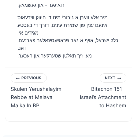
.רואיגער - און געשמאק
מיר אלע ווערן א גיבור! מיט די חיזוק ווידעאוס
אינעם ענין פון שמירת עינים, דורך די בעסטע
מגידים אין
כלל ישראל, אויף א גאר פראפעסינאלער פארנעם,
וועט
.מען זיך האלטן שטערקער און העכער
Post
PREVIOUS
NEXT
Skulen Yerushalayim
Bitachon 151 –
navigation
Rebbe at Melava
Israel’s Attachment
Malka In BP
to Hashem