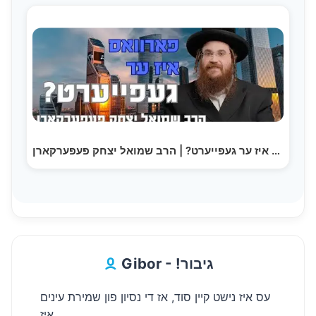
פארוואס איז ער געפייערט? | הרב שמואל יצחק פעפערקארן
Gibor - !גיבור
עס איז נישט קיין סוד, אז די נסיון פון שמירת עינים
איז