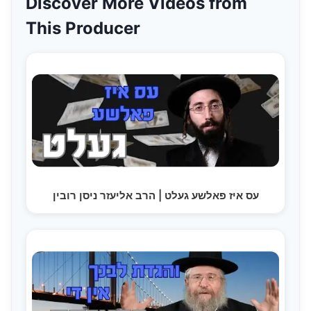
Discover More Videos from
This Producer
עס איז פאלשע געלט | הרב אליעזר ניסן רובין