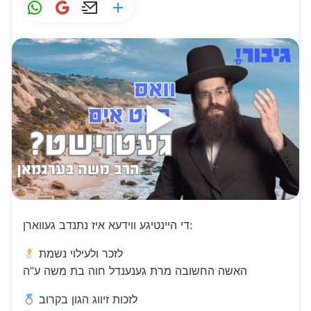
W
G
E
S
h
m
m
h
at
ai
ai
ar
s
l
l
e
A
p
p
די היינטיגע ווידעא איז נתנדב געווארן:
לזכר ולעילוי נשמת
האשה החשובה מרת גענענדל חוה בת משה ע”ה
לזכות זיווג הגון בקרוב