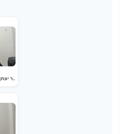
חיזוק פון די פרשה ר יונתן שווארץ פרשת שמות. ווען מעג…