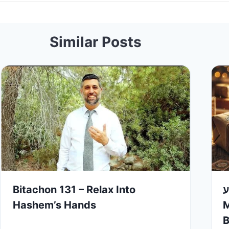
Similar Posts
Bitachon 131 – Relax Into
ע
Hashem’s Hands
M
B