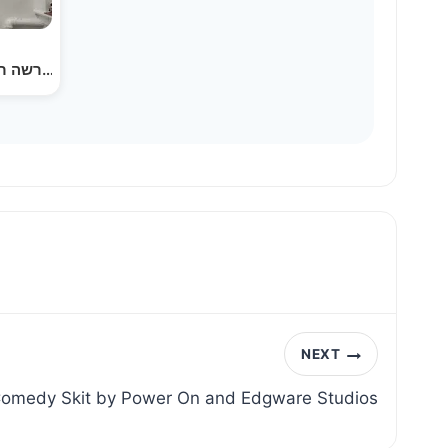
חיזוק פון די פרשה ר יונתן שווארץ פרשת וארא - גיי…
NEXT
omedy Skit by Power On and Edgware Studios