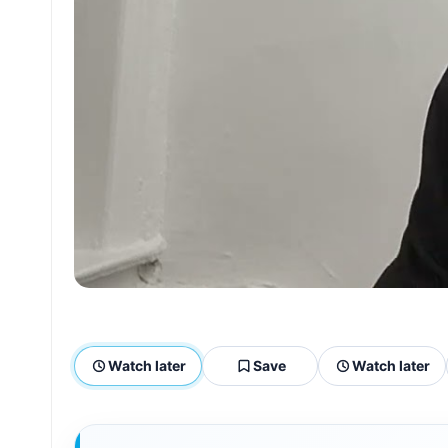
Watch later
Save
Watch later