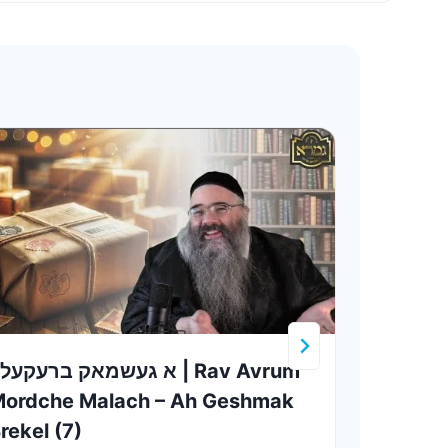
מואל
א געשמאק ברעקעל | Rav Avrum
ordche Malach – Ah Geshmak
דמאן
rekel (7)