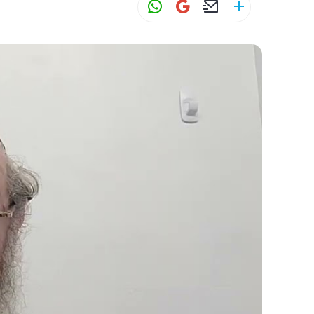
W
G
E
S
h
m
m
h
at
ai
ai
ar
s
l
l
e
A
p
p