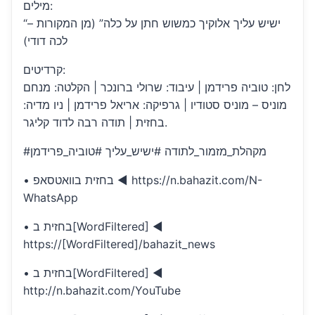
מילים:
“ישיש עליך אלוקיך כמשוש חתן על כלה” (מן המקורות –
לכה דודי)
קרדיטים:
לחן: טוביה פרידמן | עיבוד: שרולי ברונכר | הקלטה: מנחם
מוניס – מוניס סטודיו | גרפיקה: אריאל פרידמן | ניו מדיה:
בחזית | תודה רבה לדוד קליגר.
#מקהלת_מזמור_לתודה #ישיש_עליך #טוביה_פרידמן
• בחזית בוואטסאפ ◄ https://n.bahazit.com/N-
WhatsApp
• בחזית ב[WordFiltered] ◄
https://[WordFiltered]/bahazit_news
• בחזית ב[WordFiltered] ◄
http://n.bahazit.com/YouTube