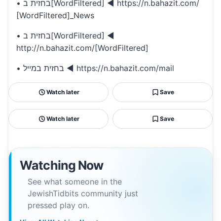
• בחזית ב[WordFiltered] ◄ https://n.bahazit.com/
[WordFiltered]_News
• בחזית ב[WordFiltered] ◄
http://n.bahazit.com/[WordFiltered]
• בחזית במייל ◄ https://n.bahazit.com/mail
Watch later
Save
Watch later
Save
Watching Now
See what someone in the
JewishTidbits community just
pressed play on.