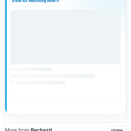
View All Watching Now
→
More from
Bechazit
+
Follow