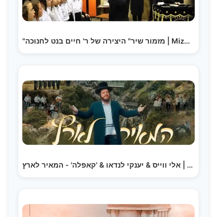
"מזמור שיר" היצירה של ר' חיים בנט לחנוכה | Mizmor…
אלי ווייס & יענקי לנדאו & 'קאפלה' - המאיר לארץ | Eli…