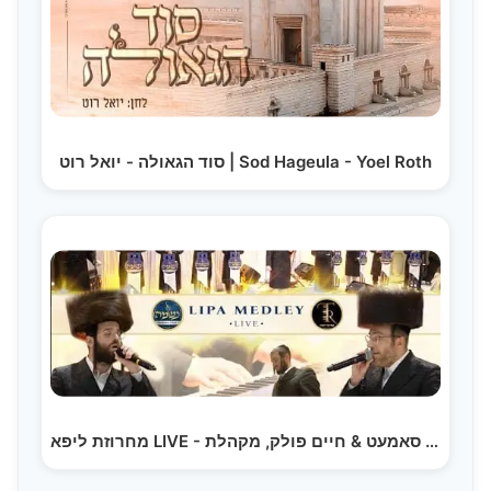
סוד הגאולה - יואל רוט | Sod Hageula - Yoel Roth
מחרוזת ליפא LIVE - אהרל'ה סאמעט & חיים פולק, מקהלת…