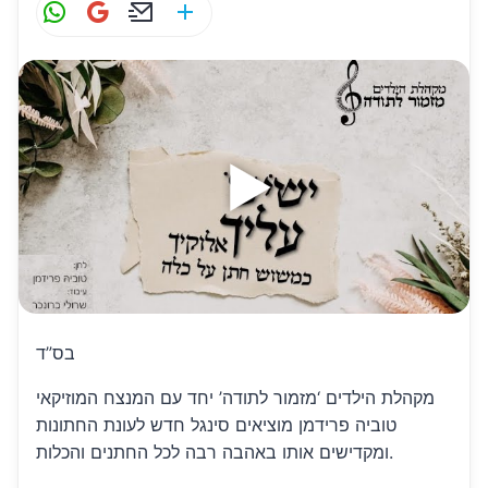
W
G
E
S
h
m
m
h
at
ai
ai
ar
s
l
l
e
A
p
p
בס”ד
מקהלת הילדים ‘מזמור לתודה’ יחד עם המנצח המוזיקאי
טוביה פרידמן מוציאים סינגל חדש לעונת החתונות
ומקדישים אותו באהבה רבה לכל החתנים והכלות.