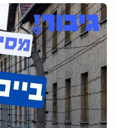
at
ai
ai
ar
s
l
l
e
A
p
p