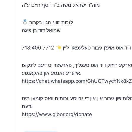
מוה”ר ישראל משה ב”ר יוסף חיים ע”ה
לזכות זוויג הגון בקרוב
שמואל דוד בן פיגה
718.400.7712
וידיאוס אויפ’ן גיבור טעלעפאון ליין
ארקע חיזוק ווידיאוס טעגליך, פארשפרייט דעם לינק צו
אייערע נאנטע און באקאנטע.
https://chat.whatsapp.com/GhUGTwycYNk8x
ת פון גיבור און אין די גרויסע זכותים וואס קומען מיט
דעם.
https://www.gibor.org/donate