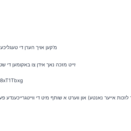
מ’קען אויך הערן די טעגליכע ו
זייט מזכה נאך אידן צו באקומען די שט
Z8xT1Tbxg
זכות אייער נאנטע) און ווערט א שותף מיט די ווייטגרייכענדע פעולו