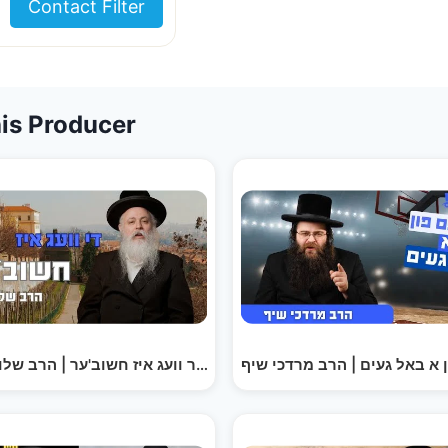
Contact Filter
is Producer
 א באל געים | הרב מרדכי שיף
דער וועג איז חשוב'ער | הרב של
גיבור עקס