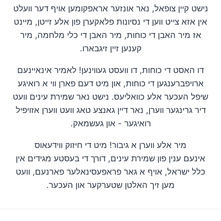
נישט קיין צופאל, נאר אונזער אראפקומען אויף דער וועלט
אין אזא צייט ווען די נסיונות פלאקערן פון אלע זייטן, מיינט
אז מיר האבן די כוחות, מיר האבן די כלי מלחמה, מיר
.קענען זיין זיגבארו
דו האסט די כוחות, דו וועסט געווינען! לאמיר אינאיינעם
ארויפברענגען די כוחות, און מיט דעם פארן ווי א רואיגע
שיפל העכער אלע כוואליעס. נישט נאר שמירת עינים וועט
דיר גרינגער ווערן, נאר דיין גאנצע טאג וועט ווערן אזויפיל
.רואיגער - און געשמאק
מיר אלע ווערן א גיבור! מיט די חיזוק ווידעאוס
אינעם ענין פון שמירת עינים, דורך די בעסטע מגידים אין
כלל ישראל, אויף א גאר פראפעסינאלער פארנעם, וועט
.מען זיך האלטן שטערקער און העכער