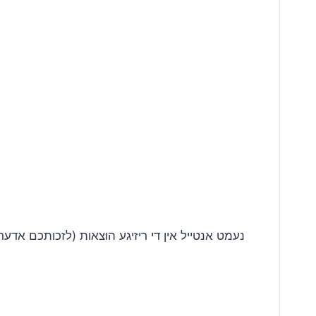
נעמט אנטייל אין די ריזיגע הוצאות (לזכותכם אדער ל