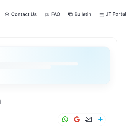
JT Portal
Contact Us
FAQ
Bulletin
מ
W
G
E
S
h
m
m
h