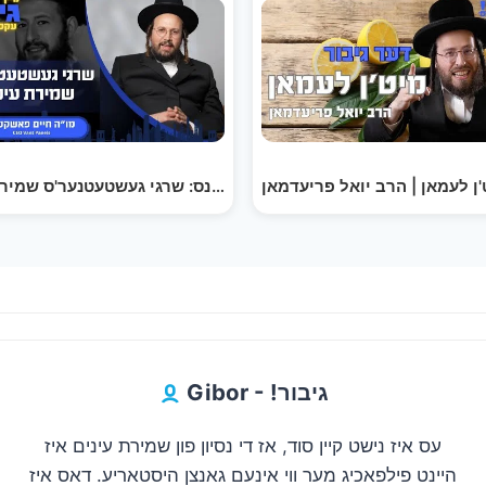
גיבור עקספיריענס: שרגי געשטעטנער'ס שמירת עינים |…
'ן לעמאן | הרב יואל פריעדמאן
Gibor - !גיבור
עס איז נישט קיין סוד, אז די נסיון פון שמירת עינים איז
היינט פילפאכיג מער ווי אינעם גאנצן היסטאריע. דאס איז