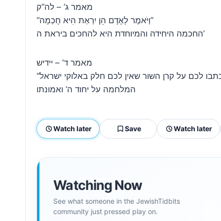
מאמר ג’ – לה”ק
“וַיֹּאמֶר לָאָדָם הֵן יִרְאַת הִיא חָכְמָה”
החכמה היחידה והמיוחדת היא להחכים ביראת ה’
מאמר ד’ – יידיש
המלחמה על יחוד ה’ ואמונתו
Watch later
Save
Watch later
Watching Now
See what someone in the JewishTidbits
community just pressed play on.