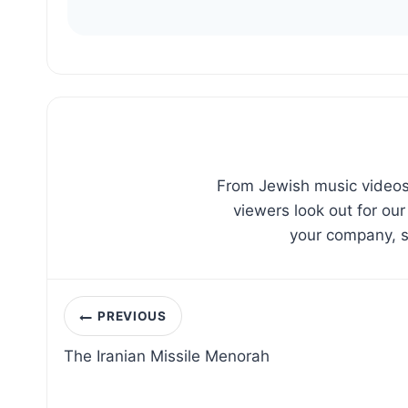
From Jewish music videos,
viewers look out for our
your company, sc
Post
PREVIOUS
navigation
The Iranian Missile Menorah