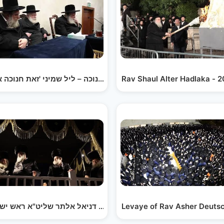
מעמד הדלקת נר חנוכה – ליל שמיני 'זאת חנוכה אצל רבי…
הקפות שניות אצל רבי שאול אלתר - מוצאי שמחת תורה…
 | Rav Shaul…
Levaye of Rav Asher Deuts
שמחת נישואי בת רבי דניאל אלתר שליט"א ראש ישיבת פני…