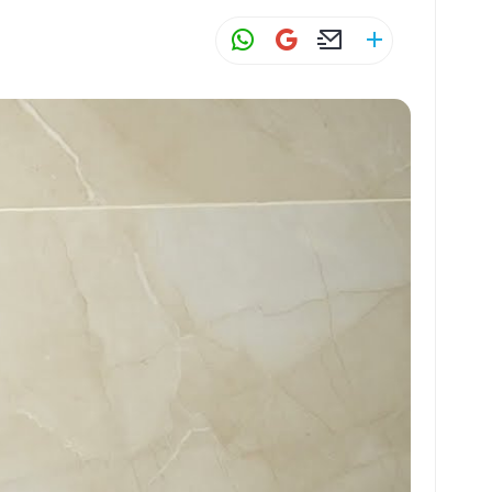
W
G
E
S
h
m
m
h
at
ai
ai
ar
s
l
l
e
A
p
p