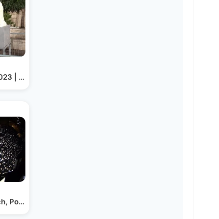
Rav Shaul Alter Hadlaka - 2023 | הדלקה ליל ל”ג בעומר…
ch, Ponovezh Rosh Yeshivah…