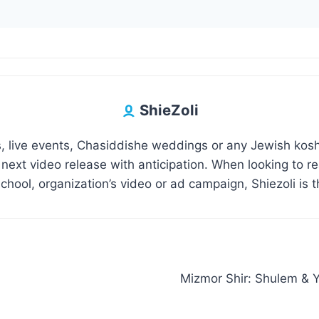
ShieZoli
 live events, Chasiddishe weddings or any Jewish kosh
 next video release with anticipation. When looking to 
hool, organization’s video or ad campaign, Shiezoli is t
Mizmor Shir: Shulem & Yitzchak Meir H