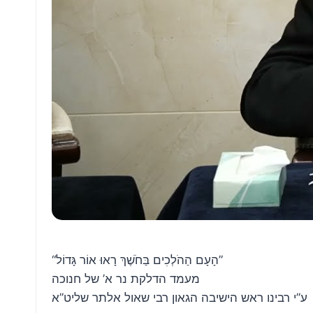
“הָעָם הַהֹלְכִים בַּחֹשֶׁךְ רָאוּ אוֹר גָּדוֹל”
מעמד הדלקת נר א’ של חנוכה
ע”י רבינו ראש הישיבה הגאון רבי שאול אלתר שליט”א