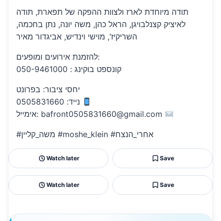
תודה מיוחדת לארז ולצוות ההפקה של תפארת, תודה
לאיציק קצנלבויגן, הראל כהן, משה יונה, נתן בחכמה,
השריקיז’, מוישי וינדיש, אביגדור מאיר
להזמנת אירועים ומופעים:
קונספט בוקינג : 050-9461000
יחסי ציבור: בפרונט
נייד: 0505831660
אימייל: bafront0505831660@gmail.com
#משה_קליין #moshe_klein #אחרי_הנצח
Watch later
Save
Watch later
Save