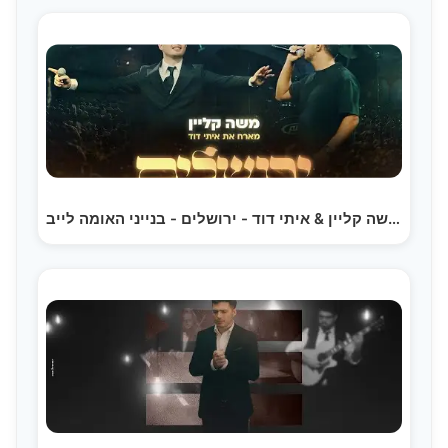
משה קליין & איתי דוד - ירושלים - בנייני האומה לייב |…