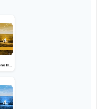
ווקאלי - משה ק | moshe klein - Today - Acapella