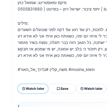
מיקס ומאסטרינג: שמואל כהן
05058316
מילים:
#משה_קליין #בדרך_אל_האור #moshe_klein
Watch later
Save
Watch later