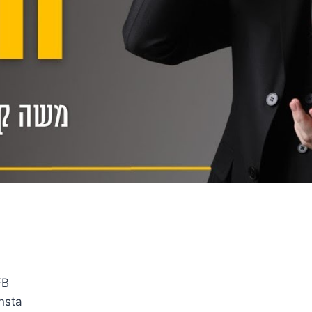
_FB
_insta