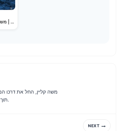
משה קליין - היום הרמיקס הרשמי | moshe klein - Today…
משה קליין, החל את דרכו המו
תוך זמן קצר לקדמת הבמה והוא הפך לאחד מהזמרים המבוקשים במגזר.
NEXT