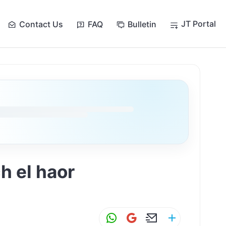
JT Portal
Contact Us
FAQ
Bulletin
baderech el haor
W
G
E
S