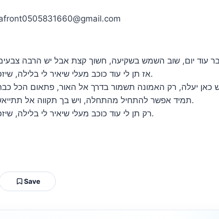
יחסי ציבור: ישראל רוזן – בפרונט | 60 | bafront0505831660@gmail.com‬
אז תן לי עוד כוכב מעלי שיאיר לי בלילה, שיזכיר לי איזה יום יפה, כשאתה כאן איתי אני לא אירא רע.
תמיד אפשר להתחיל מהתחלה, ויש בך תקווה אל תתייאש, רק תזכור כי בלב יש אמונה, יש מי שמכוון אז תבקש.
רק תן לי עוד כוכב מעלי שיאיר לי בלילה, שיזכיר לי איזה יום יפה, כשאתה כאן איתי אני לא אירא רע.
Save