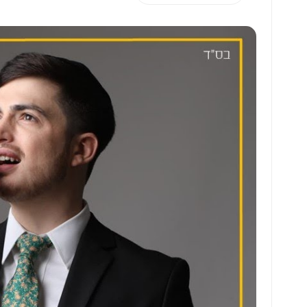
h
m
m
h
at
ai
ai
ar
s
l
l
e
A
p
p