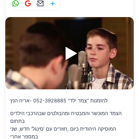
W
G
E
S
h
m
m
h
at
ai
ai
ar
s
l
l
e
A
p
p
להזמנות “צמד ילד” 052-3928885 -אריה הנץ
הצמד המוכשר והמבטיח ומהבולטים שבהרכבי הילדים
בתחום
המוסיקה היהודית כיום ,חוזרים עם ‘סינגל’ חדש, שני
במספר אחרי