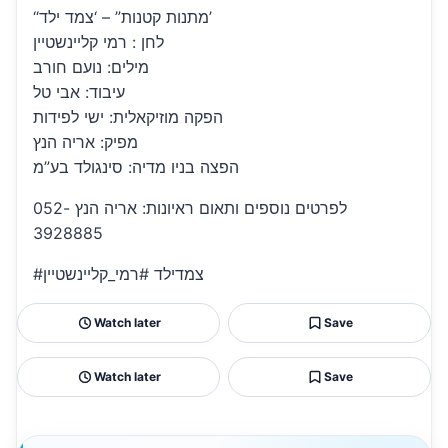
“מתנות קטנות” – ‘צמד ילד’
לחן : רמי קליינשטיין
מילים: נועם חורב
עיבוד: אבי טל
הפקה מוזיקאלית: ישי לפידות
מפיק: אריה הנץ
הפצה בניו מדיה: סינגולד בע”מ
לפרטים נוספים ותאום ראיונות: אריה הנץ 052-
3928885
#צמדילד #רמי_קליינשטיין
Watch later
Save
Watch later
Save