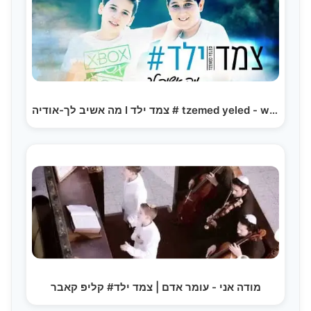
מה אשיב לך-אודיה I צמד ילד # tzemed yeled - what…
מודה אני - עומר אדם | צמד ילד# קליפ קאבר