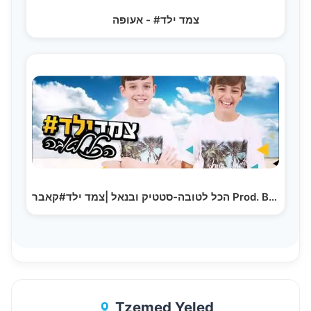
צמד ילד# - אעופה
הכל לטובה-סטטיק ובנאל |צמד ילד#קאבר Prod. By Sruli)…
Tzemed Yeled